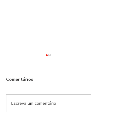
Comentários
Escreva um comentário
Modalidades Benfica |
Modalidades Ben
EP.159
EP.157