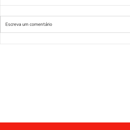
Escreva um comentário
BENFICA x Santa Clara |
Moreirense
RESCALDO J5
RESCALDO 