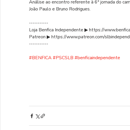
Análise ao encontro referente à 6ª jornada do c
João Paulo e Bruno Rodrigues.
-----------
Loja Benfica Independente ▶ https://www.benfic
Patreon ▶ https://www.patreon.com/slbindepen
-----------
#BENFICA
#PSCSLB
#benficaindependente