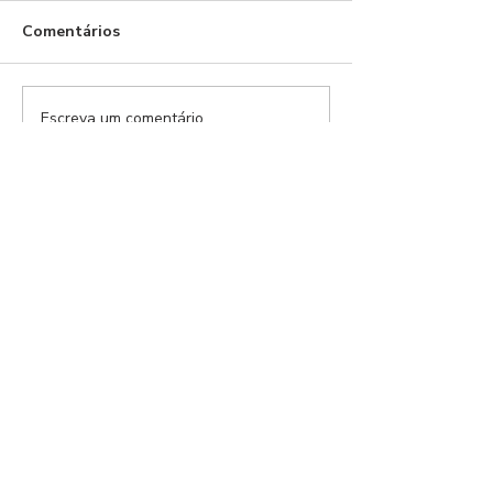
Comentários
Escreva um comentário
Moreirense x BENFICA |
BENFICA X Est
RESCALDO J4
| RESCALDO J3 