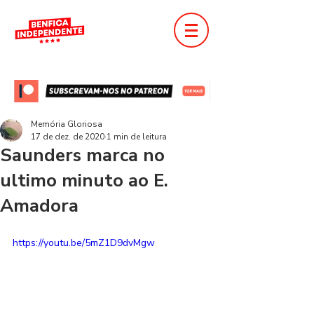
Memória Gloriosa
17 de dez. de 2020
1 min de leitura
Saunders marca no
ultimo minuto ao E.
Amadora
https://youtu.be/5mZ1D9dvMgw