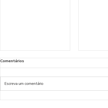
Comentários
Escreva um comentário
Time Adde
Time Added On Nov 1st