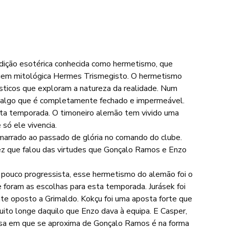
adição esotérica conhecida como hermetismo, que 
agem mitológica Hermes Trismegisto. O hermetismo 
ísticos que exploram a natureza da realidade. Num 
r a algo que é completamente fechado e impermeável.
ta temporada. O timoneiro alemão tem vivido uma 
 só ele vivencia.
marrado ao passado de glória no comando do clube. 
z que falou das virtudes que Gonçalo Ramos e Enzo 
pouco progressista, esse hermetismo do alemão foi o 
foram as escolhas para esta temporada. Jurásek foi 
nte oposto a Grimaldo. Kokçu foi uma aposta forte que 
ito longe daquilo que Enzo dava à equipa. E Casper, 
oisa em que se aproxima de Gonçalo Ramos é na forma 