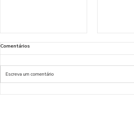
Comentários
Benfica!
Escreva um comentário
Do inferno da Luz ao inferno
de luxo