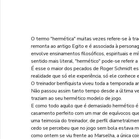
O termo "hermética" muitas vezes refere-se à tr
remonta ao antigo Egito e é associada à person
envolve ensinamentos filosóficos, espirituais e m
sentido mais literal, "hermético" pode-se referi
É esse o maior dos pecados de Roger Schmidt es
realidade que só ele experiência, só ele conhece e
O treinador benfiquista viveu toda a temporada a
Não passou assim tanto tempo desde a última ve
traziam ao seu hermético modelo de jogo.
E como todo aquilo que é demasiado hermético é 
casamento perfeito com um mar de equívocos que 
uma teimosia do treinador, de perfil diametralme
cedo se percebeu que no jogo sem bola estava mu
como ontem se viu frente ao Marselha, a única c