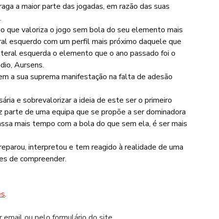
aga a maior parte das jogadas, em razão das suas 
.
que valoriza o jogo sem bola do seu elemento mais 
al esquerdo com um perfil mais próximo daquele que 
ateral esquerda o elemento que o ano passado foi o 
dio, Aursens.
em a sua suprema manifestação na falta de adesão 
ria e sobrevalorizar a ideia de este ser o primeiro 
z parte de uma equipa que se propõe a ser dominadora 
assa mais tempo com a bola do que sem ela, é ser mais 
eparou, interpretou e tem reagido à realidade de uma 
zes de compreender.
es
.
 email ou pelo formulário do site.