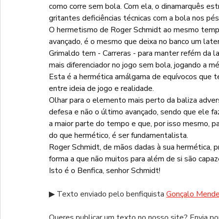
como corre sem bola. Com ela, o dinamarquês estr
gritantes deficiências técnicas com a bola nos pés
O hermetismo de Roger Schmidt ao mesmo tempo 
avançado, é o mesmo que deixa no banco um later
Grimaldo tem - Carreras - para manter refém da l
mais diferenciador no jogo sem bola, jogando a mé
Esta é a hermética amálgama de equívocos que t
entre ideia de jogo e realidade.
Olhar para o elemento mais perto da baliza adversá
defesa e não o último avançado, sendo que ele fa
a maior parte do tempo e que, por isso mesmo, p
do que hermético, é ser fundamentalista.
Roger Schmidt, de mãos dadas à sua hermética, pr
forma a que não muitos para além de si são capa
Isto é o Benfica, senhor Schmidt!
▶ Texto enviado pelo benfiquista 
Gonçalo Mend
Queres publicar um texto no nosso site? Envia por