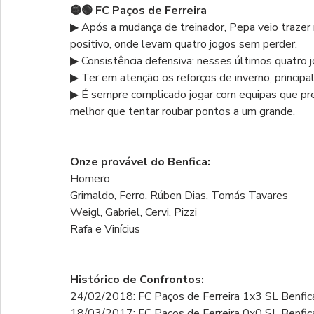
🟡🟢 FC Paços de Ferreira
▶ Após a mudança de treinador, Pepa veio trazer 
positivo, onde levam quatro jogos sem perder.
▶ Consistência defensiva: nesses últimos quatro j
▶ Ter em atenção os reforços de inverno, princip
▶ É sempre complicado jogar com equipas que pre
melhor que tentar roubar pontos a um grande.
Onze provável do Benfica:
Homero
Grimaldo, Ferro, Rúben Dias, Tomás Tavares
Weigl, Gabriel, Cervi, Pizzi
Rafa e Vinícius
Histórico de Confrontos:
24/02/2018: FC Paços de Ferreira 1x3 SL Benfic
18/03/2017: FC Paços de Ferreira 0x0 SL Benfic