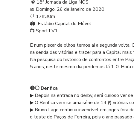
 ⚽ 18ª Jornada da Liga NOS
📅 Domingo, 26 de Janeiro de 2020
⏰ 17h:30m
🏟  Estádio Capital do Móvel
📺 SportTV1
E num piscar de olhos temos aí a segunda volta. O
na senda das vitórias e trazer para a Capital mais
Na pesquisa do histórico de confrontos entre Paço
5 anos, neste mesmo dia perdemos lá 1-0. Hora d
🔴⚪ Benfica 
▶ Depois na entrada no derby, será curioso ver se
▶ O Benfica vem se uma série de 14 (!) vitórias 
▶ Bruno Lage continua invencível em jogos fora d
o teste de Paços de Ferreira, pois o ano passado