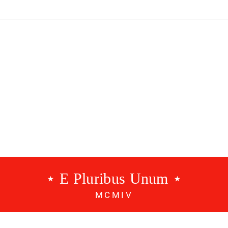
#BilhetesComHistória
⋆ E Pluribus Unum ⋆
MCMIV