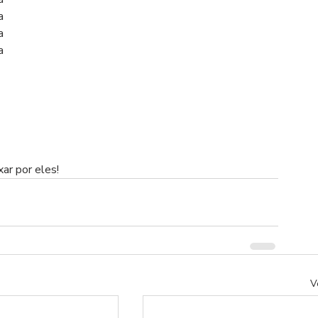
a
a
a
xar por eles!
V