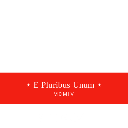
anunciado
⋆ E Pluribus Unum ⋆
MCMIV