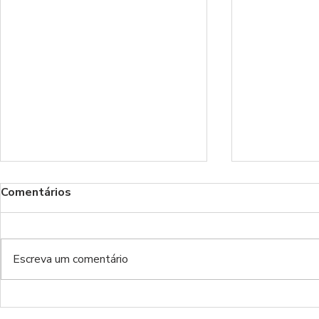
Comentários
Benfica!
Escreva um comentário
Do inferno da Luz ao inferno