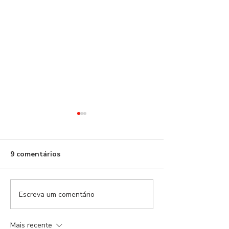
Benfica!
9 comentários
Escreva um comentário
21 dias depois,
naufrágio anun
Mais recente