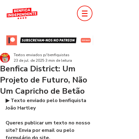
Textos enviados p/ benfiquistas
23 de jul. de 2025
3 min de leitura
Benfica District: Um
Projeto de Futuro, Não
Um Capricho de Betão
▶ Texto enviado pelo benfiquista 
João Hartley
Queres publicar um texto no nosso 
site? Envia por email ou pelo 
formulário do site.