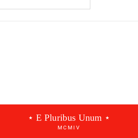
522 - Key
Bancada Jovem #11 -
Vitórias pequenas, sonho
grandes
⋆ E Pluribus Unum ⋆
MCMIV