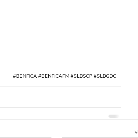
#BENFICA
#BENFICAFM
#SLBSCP
#SLBGDC
V