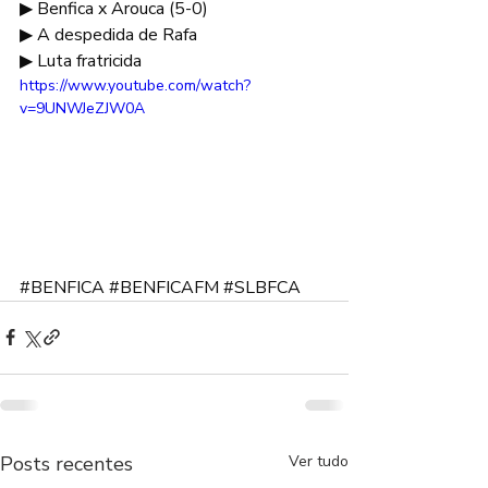
▶ Benfica x Arouca (5-0) 
▶ A despedida de Rafa 
▶ Luta fratricida 
https://www.youtube.com/watch?
v=9UNWJeZJW0A
#BENFICA
#BENFICAFM
#SLBFCA
Posts recentes
Ver tudo