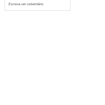
Escreva um comentário
Modalidades Benfica |
EP.154
⋆ E Pluribus Unum ⋆
MCMIV