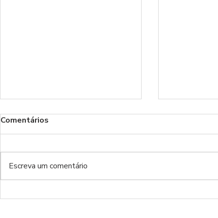
Comentários
Benfica!
Escreva um comentário
Do inferno da Luz ao inferno
de luxo