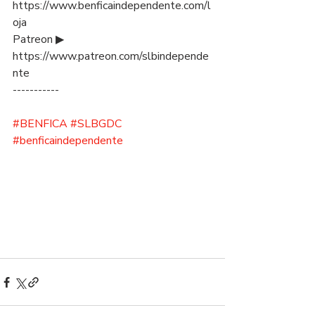
https://www.benficaindependente.com/l
oja
Patreon ▶ 
https://www.patreon.com/slbindepende
nte
-----------
#BENFICA
#SLBGDC
#benficaindependente