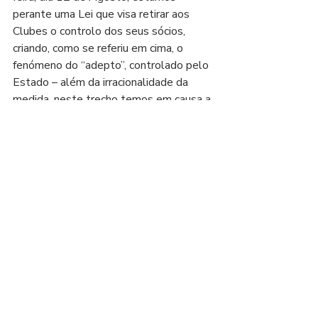
perante uma Lei que visa retirar aos 
Clubes o controlo dos seus sócios, 
criando, como se referiu em cima, o 
fenómeno do “adepto”, controlado pelo 
Estado – além da irracionalidade da 
medida, neste trecho temos em causa a 
imoralidade e inconstitucionalidade, 
“num só grito”, considerando que o 
profundo choque no modelo associativo 
e desportivo em Portugal, como se viu, 
que assentou, desde sempre (e bem!), 
no papel do sócio no controlo clubístico 
– ou, peço desculpa pela repetição, 
associativo.
Em suma,
Se é o ao sócio que cabe esse controlo, 
como vimos na questão da 