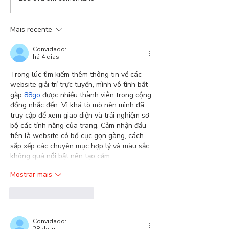
21 dias depois,
naufrágio anun
Mais recente
Convidado:
há 4 dias
Trong lúc tìm kiếm thêm thông tin về các 
website giải trí trực tuyến, mình vô tình bắt 
gặp 
88go
 được nhiều thành viên trong cộng 
đồng nhắc đến. Vì khá tò mò nên mình đã 
truy cập để xem giao diện và trải nghiệm sơ 
bộ các tính năng của trang. Cảm nhận đầu 
tiên là website có bố cục gọn gàng, cách 
sắp xếp các chuyên mục hợp lý và màu sắc 
không quá nổi bật nên tạo cảm…
Mostrar mais
Curtir
Responder
Convidado:
28 de jul.