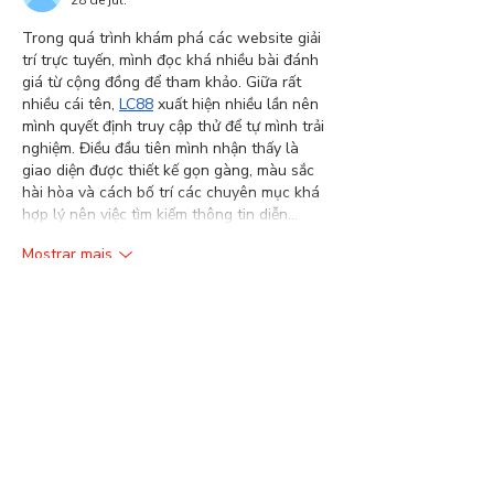
Trong quá trình khám phá các website giải 
trí trực tuyến, mình đọc khá nhiều bài đánh 
giá từ cộng đồng để tham khảo. Giữa rất 
nhiều cái tên, 
LC88
 xuất hiện nhiều lần nên 
mình quyết định truy cập thử để tự mình trải 
nghiệm. Điều đầu tiên mình nhận thấy là 
giao diện được thiết kế gọn gàng, màu sắc 
hài hòa và cách bố trí các chuyên mục khá 
hợp lý nên việc tìm kiếm thông tin diễn…
Mostrar mais
Curtir
Responder
Convidado:
28 de jul.
Trong thời gian tìm hiểu các website giải trí 
trực tuyến, mình thường đọc nhiều nguồn 
thông tin khác nhau để có cái nhìn khách 
quan hơn. Nhờ vậy mà mình biết đến 