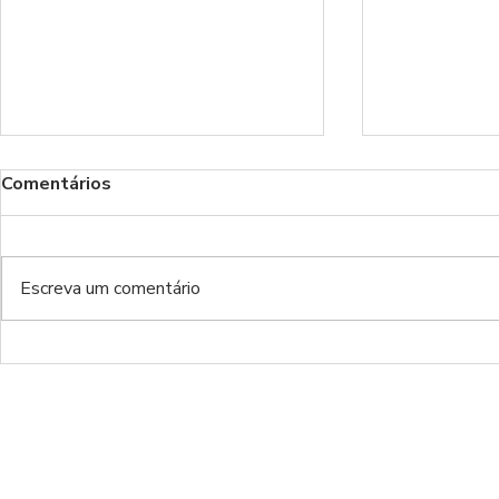
Comentários
Benfica!
Escreva um comentário
Do inferno da Luz ao inferno
de luxo