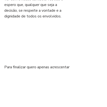
espero que, qualquer que seja a 
decisão, se respeite a vontade e a 
dignidade de todos os envolvidos.
Para finalizar quero apenas acrescentar 
que a minha opinião sobre a contratação 
de Weigl não mudará caso o jogador 
não venha a confirmar a expectativa que 
nele depositamos, seja por dificuldades 
de adaptação, lesões ou outro motivo 
qualquer. O caminho é este e neste 