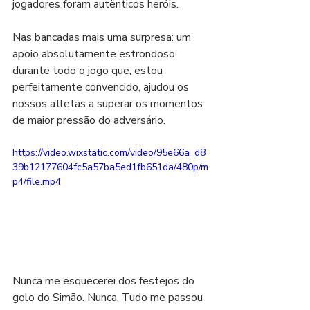
jogadores foram autênticos heróis. 
Nas bancadas mais uma surpresa: um 
apoio absolutamente estrondoso 
durante todo o jogo que, estou 
perfeitamente convencido, ajudou os 
nossos atletas a superar os momentos 
de maior pressão do adversário. 
https://video.wixstatic.com/video/95e66a_d8
39b12177604fc5a57ba5ed1fb651da/480p/m
p4/file.mp4
Nunca me esquecerei dos festejos do 
golo do Simão. Nunca. Tudo me passou 