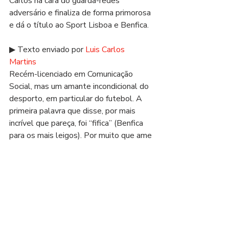
Carlos na cara do guarda-redes 
adversário e finaliza de forma primorosa 
e dá o título ao Sport Lisboa e Benfica. 
▶ Texto enviado por 
Luis Carlos 
Martins 
Recém-licenciado em Comunicação 
Social, mas um amante incondicional do 
desporto, em particular do futebol. A 
primeira palavra que disse, por mais 
incrível que pareça, foi “fifica” (Benfica 
para os mais leigos). Por muito que ame 
o Benfica, amo ainda mais o futebol. 
Sem ódios e reconhecendo valor a 
todas as equipas que assim o mereçam.
Queres publicar o teu texto sobre o 
Benfica no nosso site? Clica 
aqui
.