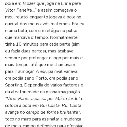
bola em Mozer que joga na linha para 
Vitor Paneira…”
 e assim começava o 
meu ‘relato’ enquanto jogava à bola no 
quintal dos meus avós maternos. Era eu 
e uma bola, com um relógio no pulso 
que marcava o tempo. Normalmente, 
tinha 10 minutos para cada parte (sim, 
eu fazia duas partes), mas acabava 
sempre por prolongar o jogo por mais e 
mais tempo, até que me chamavam 
para ir almoçar. A equipa rival variava; 
ora podia ser o Porto, ora podia ser o 
Sporting. Dependia de vários factores e 
da aleatoriedade da minha imaginação. 
“Vitor Paneira passa por Mário Jardel e 
coloca a bola em Rui Costa. Rui Costa 
avança no campo de forma brilhante", 
toco no muro para assinalar a mudança 
de meio-campo defensivo para ofensivo, 