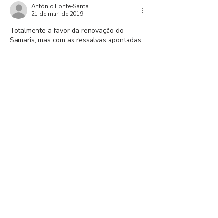
António Fonte-Santa
21 de mar. de 2019
Totalmente a favor da renovação do 
Samaris, mas com as ressalvas apontadas 
pelo Nuno, Gostaria de lembrar que a 
posição original do Samaris não era a 6, 
isso foi uma invenção do JJ, e que não 
sendo brilhante o Samaris tem cumprido 
bem. Vantagens de ter o Samaris no 
plantel: tem qualidade e é bom jogador (a 
mais importante), sente o Benfica e pode 
ser uma referência para jogadores mais 
novos e estrangeiros na sua adaptação ao 
clube, fala português…
Mostrar mais
Curtir
Responder
Nuno Picado
20 de mar. de 2019