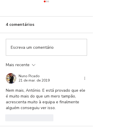
Dan.
4 comentários
Escreva um comentário
As dores de se
independente
Mais recente
Nuno Picado
21 de mar. de 2019
Nem mais, António. E está provado que ele 
é muito mais do que um mero tampão, 
acrescenta muito à equipa e finalmente 
alguém conseguiu ver isso. 
Curtir
Responder