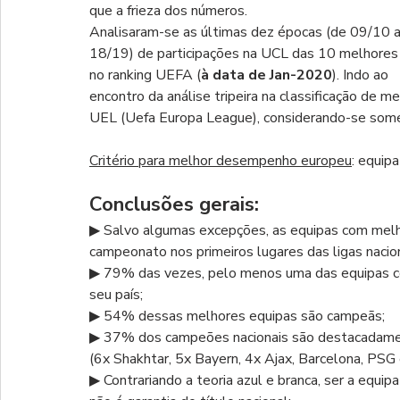
que a frieza dos números. 
Analisaram-se as últimas dez épocas (de 09/10 a
18/19) de participações na UCL das 10 melhores 
no ranking UEFA (
à data de Jan-2020
). Indo ao 
encontro da análise tripeira na classificação de m
UEL (Uefa Europa League), considerando-se som
Critério para melhor desempenho europeu
: equip
Conclusões gerais:
▶ Salvo algumas excepções, as equipas com mel
campeonato nos primeiros lugares das ligas nacion
▶ 79% das vezes, pelo menos uma das equipas c
seu país;
▶ 54% dessas melhores equipas são campeãs; 
▶ 37% dos campeões nacionais são destacadame
(6x Shakhtar, 5x Bayern, 4x Ajax, Barcelona, PSG e
▶ Contrariando a teoria azul e branca, ser a equ