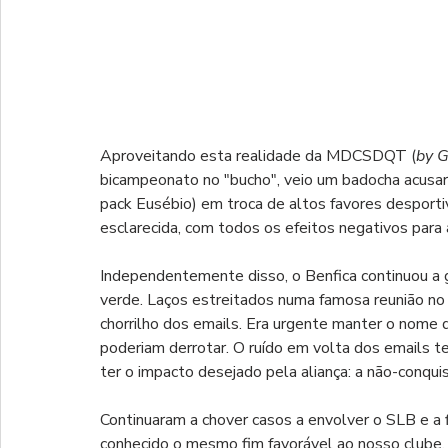
Aproveitando esta realidade da MDCSDQT (
by 
bicampeonato no "bucho", veio um badocha acusar-
pack Eusébio) em troca de altos favores desporti
esclarecida, com todos os efeitos negativos para
Independentemente disso, o Benfica continuou a ga
verde. Laços estreitados numa famosa reunião no 
chorrilho dos emails. Era urgente manter o nome 
poderiam derrotar. O ruído em volta dos emails t
ter o impacto desejado pela aliança: a não-conqui
Continuaram a chover casos a envolver o SLB e a 
conhecido o mesmo fim favorável ao nosso clube. Po