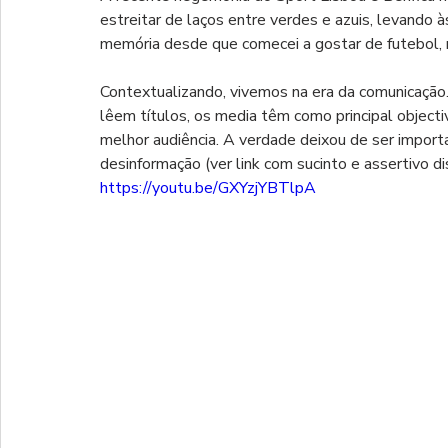
estreitar de laços entre verdes e azuis, levando 
memória desde que comecei a gostar de futebol, n
Contextualizando, vivemos na era da comunicação
lêem títulos, os media têm como principal objecti
melhor audiência. A verdade deixou de ser importa
desinformação (ver link com sucinto e assertivo 
https://youtu.be/GXYzjYBTlpA