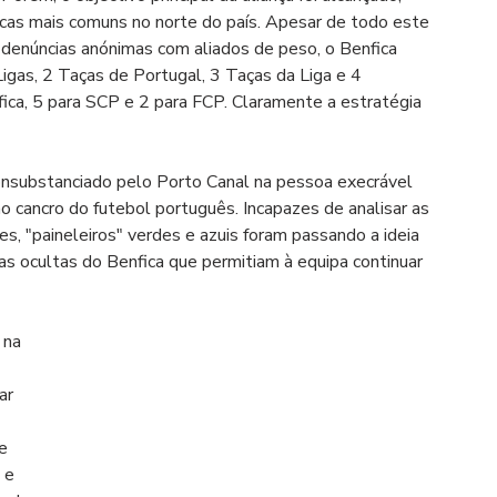
as mais comuns no norte do país. Apesar de todo este 
e denúncias anónimas com aliados de peso, o Benfica 
igas, 2 Taças de Portugal, 3 Taças da Liga e 4 
fica, 5 para SCP e 2 para FCP. Claramente a estratégia 
consubstanciado pelo Porto Canal na pessoa execrável 
ancro do futebol português. Incapazes de analisar as 
s, "paineleiros" verdes e azuis foram passando a ideia 
s ocultas do Benfica que permitiam à equipa continuar 
 na 
ar 
e 
 e 