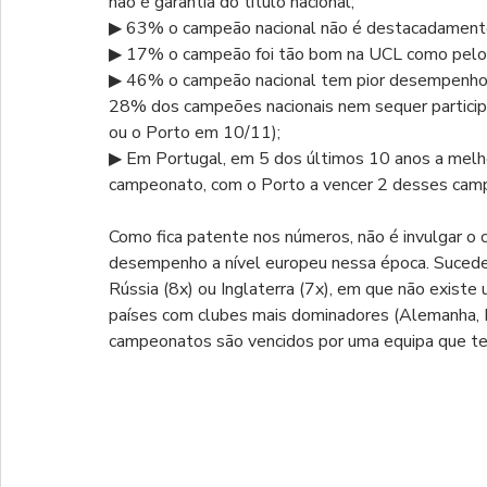
não é garantia do título nacional;
▶ 63% o campeão nacional não é destacadamente
▶ 17% o campeão foi tão bom na UCL como pelo 
▶ 46% o campeão nacional tem pior desempenho 
28% dos campeões nacionais nem sequer partici
ou o Porto em 10/11);
▶ Em Portugal, em 5 dos últimos 10 anos a melho
campeonato, com o Porto a vencer 2 desses camp
Como fica patente nos números, não é invulgar o 
desempenho a nível europeu nessa época. Sucede
Rússia (8x) ou Inglaterra (7x), em que não exis
países com clubes mais dominadores (Alemanha, Es
campeonatos são vencidos por uma equipa que te