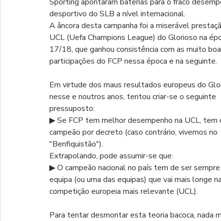
Sporting apontaram baterias para o fraco desemp
desportivo do SLB a nível internacional.
A âncora desta campanha foi a miserável prestaçã
UCL (Uefa Champions League) do Glorioso na épo
17/18, que ganhou consistência com as muito boa
participações do FCP nessa época e na seguinte. 
Em virtude dos maus resultados europeus do Glor
nesse e noutros anos, tentou criar-se o seguinte 
pressuposto:
▶ Se FCP tem melhor desempenho na UCL, tem d
campeão por decreto (caso contrário, vivemos no 
"Benfiquistão").
Extrapolando, pode assumir-se que:
▶ O campeão nacional no país tem de ser sempre 
equipa (ou uma das equipas) que vai mais longe na
competição europeia mais relevante (UCL).
Para tentar desmontar esta teoria bacoca, nada m