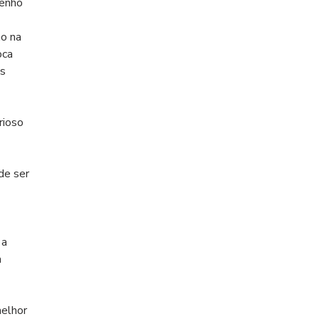
enho 
o na 
ca 
s 
ioso 
e ser 
a 
 
elhor 