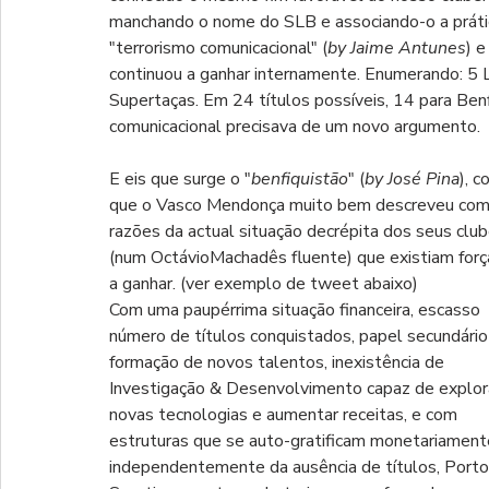
manchando o nome do SLB e associando-o a prátic
"terrorismo comunicacional" (
by Jaime Antunes
) 
continuou a ganhar internamente. Enumerando: 5 L
Supertaças. Em 24 títulos possíveis, 14 para Ben
comunicacional precisava de um novo argumento.
E eis que surge o "
benfiquistão
" (
by José Pina
), 
que o Vasco Mendonça muito bem descreveu como c
razões da actual situação decrépita dos seus clube
(num OctávioMachadês fluente) que existiam força
a ganhar. (ver exemplo de tweet abaixo)
Com uma paupérrima situação financeira, escasso 
número de títulos conquistados, papel secundário
formação de novos talentos, inexistência de 
Investigação & Desenvolvimento capaz de explor
novas tecnologias e aumentar receitas, e com 
estruturas que se auto-gratificam monetariament
independentemente da ausência de títulos, Porto