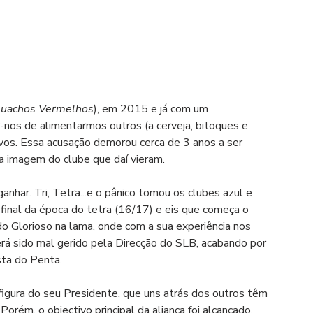
Guachos Vermelhos
), em 2015 e já com um 
nos de alimentarmos outros (a cerveja, bitoques e 
vos. Essa acusação demorou cerca de 3 anos a ser 
 a imagem do clube que daí vieram.
nhar. Tri, Tetra...e o pânico tomou os clubes azul e 
final da época do tetra (16/17) e eis que começa o 
do Glorioso na lama, onde com a sua experiência nos 
erá sido mal gerido pela Direcção do SLB, acabando por 
sta do Penta.
figura do seu Presidente, que uns atrás dos outros têm 
rém, o objectivo principal da aliança foi alcançado, 