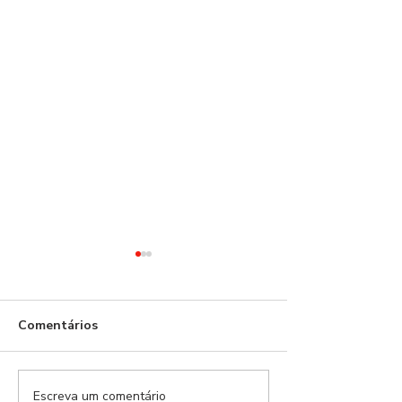
Benfica!
Comentários
Escreva um comentário
21 dias depois,