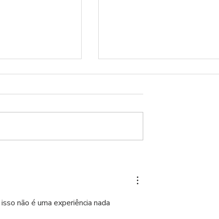
As dores de ser
independente
isso não é uma experiência nada 