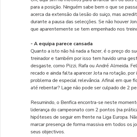
para a posição. Ninguém sabe bem o que se passa 
acerca da extensão da lesão do suiço, mas acredit
durante a pausa das selecções. Se não houver Jona
que aparentemente se tem empenhado nos trein
- A equipa parece cansada
Quanto a isto não há nada a fazer, é o preço do s
treinador e também por isso tem havido uma ges
desgaste, como Pizzi, Rafa ou André Almeida. Fe
recado e ainda falta aparecer Jota na rotação, po
problema de especial relevância. Afinal em que 
até rebentar? Lage não pode ser culpado de 2 pe
Resumindo, o Benfica encontra-se neste momento 
liderança do campeonato com 2 pontos (na prática
hipóteses de seguir em frente na Liga Europa. Nã
marcar presença de forma massiva em todos os jogo
seus objectivos.