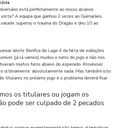
tória
dversário está perfeitamente ao nosso alcance. 
 volta? A equipa que ganhou 2 vezes ao Guimarães, 
lvalade, superou o trauma do Dragão e deu 10 ao 
eixar deste Benfica de Lage é da falta de exibições 
ponível (já lá vamos) mudou o rumo do jogo e não nos 
iveram muitos furos abaixo do esperado. Krovinovic 
ito ultimamente: absolutamente nada. Mas também isto 
ão titulares no próximo jogo e o problema deverá ficar 
mos os titulares ou jogam os 
o pode ser culpado de 2 pecados 
s cabelos porque aparentemente não temos alternativas 