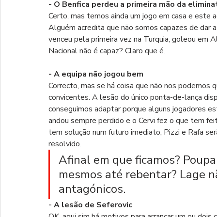
- O Benfica perdeu a primeira mão da elimina
Certo, mas temos ainda um jogo em casa e este a
Alguém acredita que não somos capazes de dar a
venceu pela primeira vez na Turquia, goleou em A
Nacional não é capaz? Claro que é.
- A equipa não jogou bem
Correcto, mas se há coisa que não nos podemos qu
convicentes. A lesão do único ponta-de-lança dis
conseguimos adaptar porque alguns jogadores est
andou sempre perdido e o Cervi fez o que tem fe
tem solução num futuro imediato, Pizzi e Rafa ser
resolvido.
Afinal em que ficamos? Poupa
mesmos até rebentar? Lage nã
antagónicos.
- A lesão de Seferovic
OK, aqui sim há motivos para arrancar um ou doi