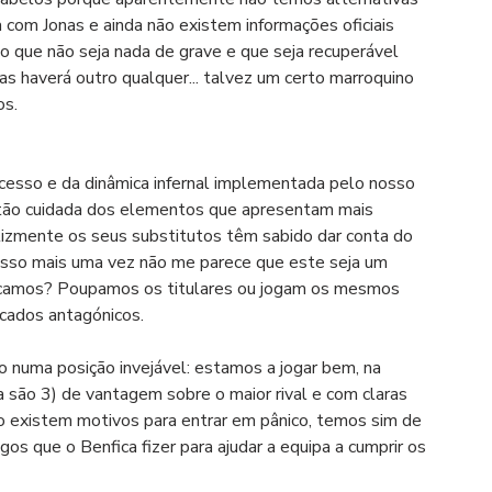
com Jonas e ainda não existem informações oficiais 
o que não seja nada de grave e que seja recuperável 
s haverá outro qualquer... talvez um certo marroquino 
os.
ucesso e da dinâmica infernal implementada pelo nosso 
tão cuidada dos elementos que apresentam mais 
lizmente os seus substitutos têm sabido dar conta do 
r isso mais uma vez não me parece que este seja um 
ficamos? Poupamos os titulares ou jogam os mesmos 
cados antagónicos.
numa posição invejável: estamos a jogar bem, na 
 são 3) de vantagem sobre o maior rival e com claras 
o existem motivos para entrar em pânico, temos sim de 
s que o Benfica fizer para ajudar a equipa a cumprir os 