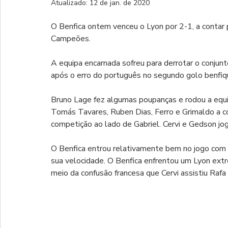
Atualizado:
12 de jan. de 2020
O Benfica ontem venceu o Lyon por 2-1, a contar 
Campeões.
A equipa encarnada sofreu para derrotar o conjun
após o erro do português no segundo golo benfiqu
Bruno Lage fez algumas poupanças e rodou a equi
Tomás Tavares, Ruben Dias, Ferro e Grimaldo a com
competição ao lado de Gabriel. Cervi e Gedson jog
O Benfica entrou relativamente bem no jogo com R
sua velocidade. O Benfica enfrentou um Lyon ex
meio da confusão francesa que Cervi assistiu Rafa 