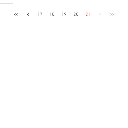
Away Days
Bilhetes com História
17
18
19
20
21