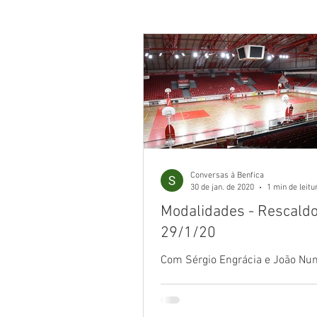
Não chega já de camisolas?
Maior que Portugal
Bola na 
Seja onde for
Benfiquistas
Conversas à Benfica
30 de jan. de 2020
1 min de leitu
Modalidades - Rescald
Túnel da Luz
Mística Glorio
29/1/20
Com Sérgio Engrácia e João Nu
Umbabarauma
Topo Norte