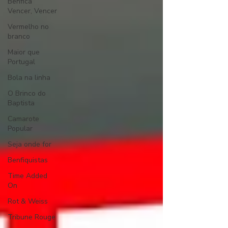
Benfica
Vencer, Vencer
Vermelho no
branco
Maior que
Portugal
Bola na linha
O Brinco do
Baptista
Camarote
Popular
Seja onde for
Benfiquistas
Time Added
On
Rot & Weiss
Tribune Rouge