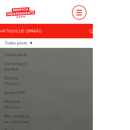
ARTIGOS DE OPINIÃO
Todos posts
Todos posts
Conversas à
Benfica
Benfica
Podcast
Benfica FM
Memória
Gloriosa
Não chega já
de camisolas?