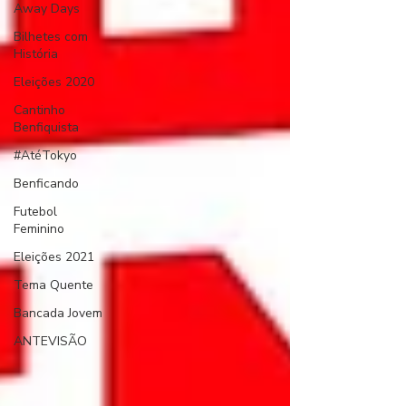
Away Days
Bilhetes com
História
Eleições 2020
Cantinho
Benfiquista
#AtéTokyo
Benficando
Futebol
Feminino
Eleições 2021
Tema Quente
Bancada Jovem
ANTEVISÃO