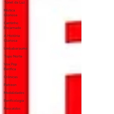
Túnel da Luz
Mística
Gloriosa
Cantinho
Encarnado
A História
Gloriosa
Umbabarauma
Topo Norte
Vox Pop
Benfica
Crónicas
Patreon
Modalidades
Benficologia
Rescaldos