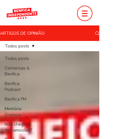
ARTIGOS DE OPINIÃO
Todos posts
Todos posts
Conversas à
Benfica
Benfica
Podcast
Benfica FM
Memória
Gloriosa
Não chega já
de camisolas?