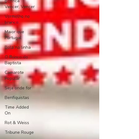
Benfica
Vencer, Vencer
Vermelho no
branco
Maior que
Portugal
Bola na linha
O Brinco do
Baptista
Camarote
Popular
Seja onde for
Benfiquistas
Time Added
On
Rot & Weiss
Tribune Rouge