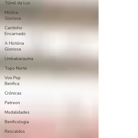
Túnel da Luz
Mística
Gloriosa
Cantinho
Encarnado
A História
Gloriosa
Umbabarauma
Topo Norte
Vox Pop
Benfica
Crónicas
Patreon
Modalidades
Benficologia
Rescaldos