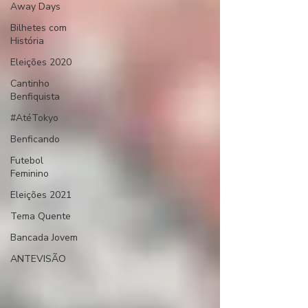
Away Days
Bilhetes com
História
Eleições 2020
Cantinho
Benfiquista
#AtéTokyo
Benficando
Futebol
Feminino
Eleições 2021
Tema Quente
Bancada Jovem
ANTEVISÃO