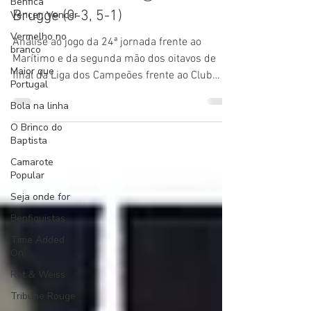
Benfica
Brugge (0-3, 5-1)
Vencer, Vencer
Vermelho no
Análise ao jogo da 24ª jornada frente ao
branco
Marítimo e da segunda mão dos oitavos de
Maior que
final da Liga dos Campeões frente ao Club
Portugal
Brugge.
Bola na linha
O Brinco do
Baptista
Camarote
Popular
Seja onde for
Benfiquistas
Time Added
On
Rot & Weiss
Tribune Rouge