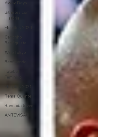
Away Days
Bilhetes com
História
Eleições 2020
Cantinho
Benfiquista
#AtéTokyo
Benficando
Futebol
Feminino
Eleições 2021
Tema Quente
Bancada Jovem
ANTEVISÃO