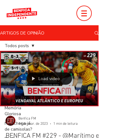
ARTIGOS DE OPINIÃO
Todos posts
Todos posts
Conversas à
Benfica
Load video
Benfica
Podcast
Benfica FM
Memória
Gloriosa
Benfica FM
Não chega já
14 de mar. de 2023
1 min de leitura
de camisolas?
BENFICA FM #229 - @Marítimo e