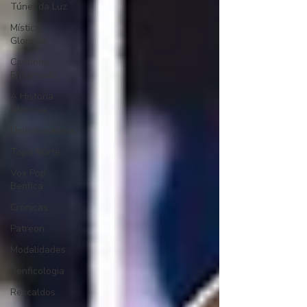
Túnel da Luz
Mística
Gloriosa
Cantinho
Encarnado
A História
Gloriosa
Umbabarauma
Topo Norte
Vox Pop
Benfica
Crónicas
Patreon
Modalidades
Benficologia
Rescaldos