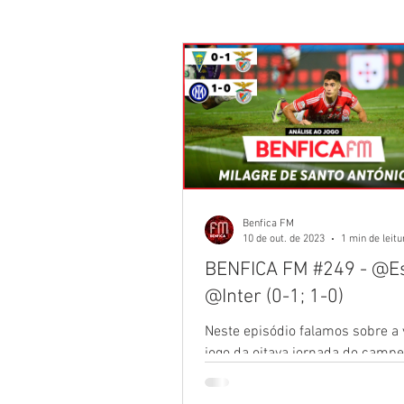
Não chega já de camisolas?
Maior que Portugal
Bola na 
Seja onde for
Benfiquistas
Benfica FM
10 de out. de 2023
1 min de leitu
BENFICA FM #249 - @Est
Túnel da Luz
Mística Glorio
@Inter (0-1; 1-0)
Neste episódio falamos sobre a v
Umbabarauma
Topo Norte
jogo da oitava jornada do campe
frente ao Estoril, e a derrota na
jornada da LC.