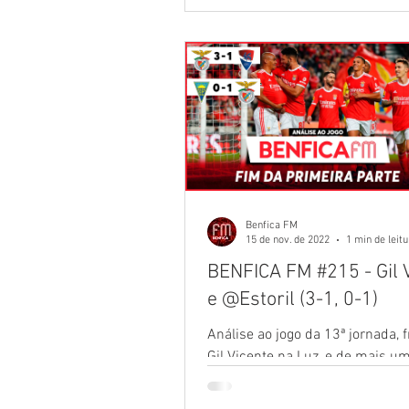
Benficologia
Rescaldos
Benfica FM
15 de nov. de 2022
1 min de leit
BENFICA FM #215 - Gil 
e @Estoril (3-1, 0-1)
Análise ao jogo da 13ª jornada, 
Gil Vicente na Luz, e de mais u
eliminatória da Taça de Portugal,
Estoril.