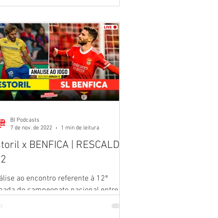
BI Podcasts
7 de nov. de 2022
1 min de leitura
toril x BENFICA | RESCALDO
12
lise ao encontro referente à 12ª
rnada do campeonato nacional entre o
oril e o Benfica . Com participação de
da Pedro, João...