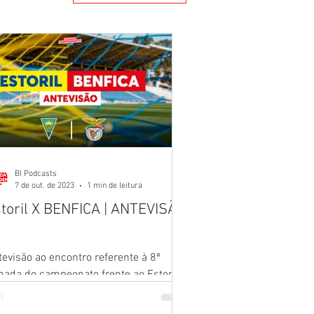
BI Podcasts
7 de out. de 2023
1 min de leitura
toril X BENFICA | ANTEVISÃO
8
evisão ao encontro referente à 8ª
des
nada do campeonato frente ao Estoril .
ão Nuno e Sérgio
rácia....