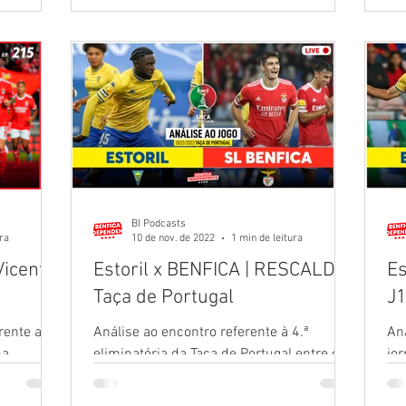
Away Days
Bilhetes com História
BI Podcasts
ura
10 de nov. de 2022
1 min de leitura
Vicente
Estoril x BENFICA | RESCALDO
Es
Taça de Portugal
J
frente ao
Análise ao encontro referente à 4.ª
Aná
ma
eliminatória da Taça de Portugal entre o
jo
 frente ao
Estoril e o Benfica. Com participação de
Est
Magda Pedro,...
Mag