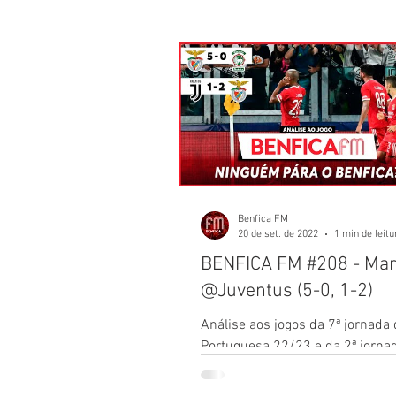
Não chega já de camisolas?
Maior que Portugal
Bola na 
Seja onde for
Benfiquistas
Benfica FM
20 de set. de 2022
1 min de leitu
BENFICA FM #208 - Mar
Túnel da Luz
Mística Glorio
@Juventus (5-0, 1-2)
Análise aos jogos da 7ª jornada 
Umbabarauma
Topo Norte
Portuguesa 22/23 e da 2ª jornad
dos Campeões, frente a Marítim
Juventus.