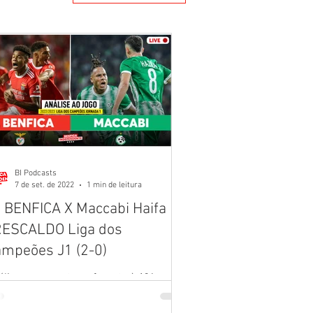
BI Podcasts
7 de set. de 2022
1 min de leitura
 BENFICA X Maccabi Haifa 🟩
RESCALDO Liga dos
mpeões J1 (2-0)
des
lise ao encontro referente à 1ª jornada
 Ligados Campeões entre o Benfica e o
ccabi Haifa. Com participação de João