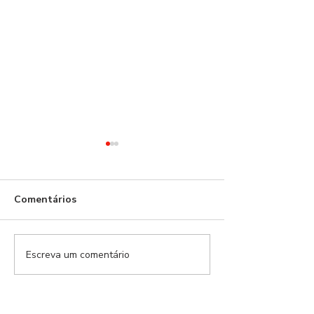
Comentários
Escreva um comentário
Modalidades Benfica |
Modalidades Ben
EP.159
EP.157