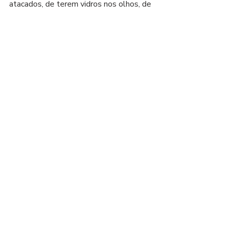
atacados, de terem vidros nos olhos, de 
ficarem em estado de choque e/ou de 
verem palavras intimidadoras escritas 
nas portas de suas casas. 
Independentemente do resultado final 
de 2019-2020, uma triste certeza 
temos: todos nós já perdemos.
Foto: Divulgação/Twitter (via 
@maisfutebol)
Posts recentes
Ver tudo