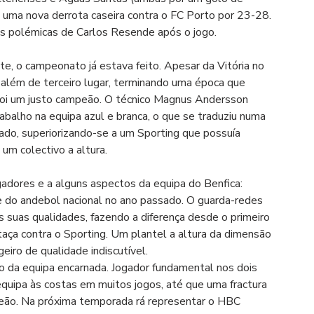
om uma nova derrota caseira contra o FC Porto por 23-28. 
es polémicas de Carlos Resende após o jogo.
te, o campeonato já estava feito. Apesar da Vitória no 
 além de terceiro lugar, terminando uma época que 
foi um justo campeão. O técnico Magnus Andersson 
alho na equipa azul e branca, o que se traduziu numa 
ado, superiorizando-se a um Sporting que possuía 
um colectivo a altura.
ogadores e a alguns aspectos da equipa do Benfica:
e do andebol nacional no ano passado. O guarda-redes 
 suas qualidades, fazendo a diferença desde o primeiro 
taça contra o Sporting. Um plantel a altura da dimensão 
eiro de qualidade indiscutível.
o da equipa encarnada. Jogador fundamental nos dois 
quipa às costas em muitos jogos, até que uma fractura 
ão. Na próxima temporada rá representar o HBC 