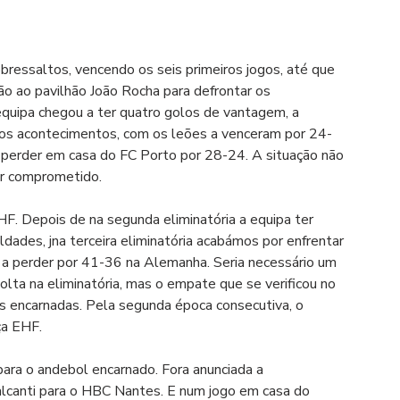
ressaltos, vencendo os seis primeiros jogos, até que 
o ao pavilhão João Rocha para defrontar os 
quipa chegou a ter quatro golos de vantagem, a 
dos acontecimentos, com os leões a venceram por 24-
a perder em casa do FC Porto por 28-24. A situação não 
ar comprometido.
F. Depois de na segunda eliminatória a equipa ter 
dades, jna terceira eliminatória acabámos por enfrentar 
 a perder por 41-36 na Alemanha. Seria necessário um 
volta na eliminatória, mas o empate que se verificou no 
es encarnadas. Pela segunda época consecutiva, o 
ça EHF.
para o andebol encarnado. Fora anunciada a 
alcanti para o HBC Nantes. E num jogo em casa do 