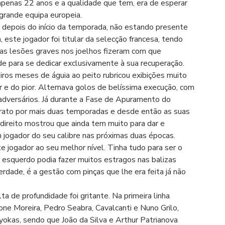
penas 22 anos e a qualidade que tem, era de esperar 
grande equipa europeia. 
á depois do início da temporada, não estando presente 
 este jogador foi titular da selecção francesa, tendo 
s lesões graves nos joelhos fizeram com que 
e para se dedicar exclusivamente à sua recuperação. 
ros meses de águia ao peito rubricou exibições muito 
 e do pior. Alternava golos de belíssima execução, com 
adversários. Já durante a Fase de Apuramento do 
rato por mais duas temporadas e desde então as suas 
-direito mostrou que ainda tem muito para dar e 
um jogador do seu calibre nas próximas duas épocas.
e jogador ao seu melhor nível. Tinha tudo para ser o 
 esquerdo podia fazer muitos estragos nas balizas 
rdade, é a gestão com pinças que lhe era feita já não 
ta de profundidade foi gritante. Na primeira linha 
 Moreira, Pedro Seabra, Cavalcanti e Nuno Grilo, 
Nyokas, sendo que João da Silva e Arthur Patrianova 