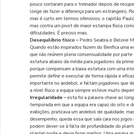
pouco contaram para o treinador depois de recupe
longe de fazer a diferença para um estrangeiro, R
mas é curto em termos ofensivos; o capitão Paulo 
mas contra um pivot de maior estampa física com
dificuldades. É preciso mais.
Desequilíbrio físico – 
Pedro Seabra e Belone Mor
Quando estão inspirados fazem do Benfica uma equi
que não reúnem plena consensualidade por parte
estatura abaixo da média para jogadores da primeir
porque compensam a baixa estatura com uma intel
permite definir e executar de forma rápida e efica
importante no andebol, e faltam jogadores que d
a nível físico a equipa sempre esteve muito depe
Irregularidade – 
esta foi a palavra-chave ao lo
temporada em que a equipa era capaz do oito e do
exibições, praticava um andebol de qualidade, mas
desempenho, queda essa que saía cara nos jogos 
podem dever-se à falta de profundidade do plante
plantel podia e devia fazer melhor. Uma equipa 