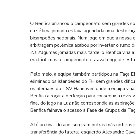
O Benfica arrancou o campeonato sem grandes sob
na sétima jornada estava agendada uma deslocaçã
bicampeões nacionais. Num jogo em que a nossa e
arbitragem polémica acabou por inverter o rumo 
23. Algumas jornadas mais tarde, o Benfica viria 
era fácil, mas o campeonato estava longe de est
Pelo meio, a equipa também participou na Taça EH
eliminado os islandeses do FH sem grandes dificul
os alemães do TSV Hannover, onde a equipa viria
Benfica a roçar a perfeição para conseguir a revira
final do jogo na Luz não correspondia às aspiraçõ
Benfica falhava o acesso à Fase de Grupos da Ta
Até ao final do ano, surgiram outras más notícias 
transferência do lateral-esquerdo Alexandre Cav