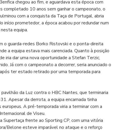
Benfica chegou ao fim, e aguardava esta época com 
os completado 10 anos sem ganhar o campeonato, o 
ulminou com a conquista da Taça de Portugal, abria 
 do início prometedor, a época acabou por redundar num 
 nesta equipa.
m o guarda-redes Borko Ristovski e o ponta-direita 
nde a equipa estava mais carenciada. Quanto à posição 
de iria dar uma nova oportunidade a Stefan Terzic, 
ido. Já com o campeonato a decorrer, seria anunciado o 
 após ter estado retirado por uma temporada para 
o pavilhão da Luz contra o HBC Nantes, que terminaria 
-31. Apesar da derrota, a equipa encarnada tinha 
 europeus. A pré-temporada viria a terminar com a 
nternacional de Viseu.
ar a Supertaça frente ao Sporting CP, com uma vitória 
bra/Belone esteve imparável no ataque e o reforço 