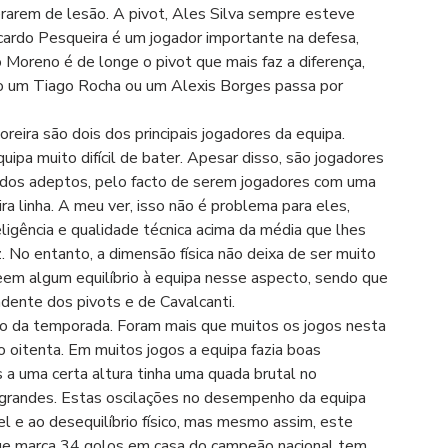
rarem de lesão. A pivot, Ales Silva sempre esteve 
icardo Pesqueira é um jogador importante na defesa, 
Moreno é de longe o pivot que mais faz a diferença, 
o um Tiago Rocha ou um Alexis Borges passa por 
eira são dois dos principais jogadores da equipa. 
pa muito difícil de bater. Apesar disso, são jogadores 
 dos adeptos, pelo facto de serem jogadores com uma 
a linha. A meu ver, isso não é problema para eles, 
igência e qualidade técnica acima da média que lhes 
z. No entanto, a dimensão física não deixa de ser muito 
eem algum equilíbrio à equipa nesse aspecto, sendo que 
ndente dos pivots e de Cavalcanti.
ngo da temporada. Foram mais que muitos os jogos nesta 
 oitenta. Em muitos jogos a equipa fazia boas 
 a uma certa altura tinha uma quada brutal no 
grandes. Estas oscilações no desempenho da equipa 
l e ao desequilíbrio físico, mas mesmo assim, este 
que marca 34 golos em casa do campeão nacional tem 