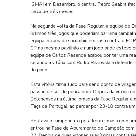
ISMAI em Dezembro, o central Pedro Seabra fract
cerca de três meses.
Na segunda volta da Fase Regular, a equipa do Benf
últimos três jogos que poderiam dar uma cambalhot
equipa encarnada sucumbiu em casa contra o FC Po
CP no mesmo pavilhão e num jogo onde esteve e
equipa de Carlos Resende acabou por ter uma reac
selando a vitória com Borko Ristovski a defender 
do pano.
Esta vitória tinha tudo para ser o ponto de virage
passou de sol de pouca dura. Depois da vitória d
Belenenses na última jornada da Fase Regular e n
Taça de Portugal, ao perder por 23-18 contra um
Restava o campeonato pela frente, mas como uma
entrou na Fase de Apuramento de Campeão com o 
22. Depois de duas vitórias suadíssimas contra 