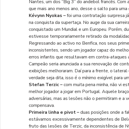
Nantes, um dos “Big 3” do andebol francês. Com a
que mais ano menos ano, desse o salto para uma 
Kévynn Nyokas – 
foi uma contratação surpresa j
na conquista da supertaça. No auge da sua carreira,
conquistado um Mundial e um Europeu. Porém, dua
estivesse temporariamente retirado da modalidad
Regressando ao activo no Benfica, nos seus primei
inconsistentes, sendo um jogador capaz do melhor
erros infantis que resultavam em contra-ataques 
Campeão seria anunciada a sua renovação de cont
exibições melhoraram. Daí para a frente, o lateral
verdade seja dita, isso é o mínimo exigível para 
Stefan Terzic – 
com muita pena minha, não vi est
melhor jogador a jogar em Portugal. Aquele braço
adversárias, mas as lesões não o permitiram e a ve
compensava.
Primeira linha e pivot – 
duas posições onde a fal
estávamos excessivamente dependentes de Belone
fruto das lesões de Terzic, da inconsistência de 