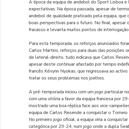
A época da equipa de andebol do Sport Lisboa e 
expectativas. Na época passada, apesar de term
andebol de qualidade praticado pela equipa, que c
boas perspectivas para o futuro. No final, apesar
fracasso e levanta muitos pontos de interrogação
Para esta temporada, os reforços anunciados fora
Carlos Martins, reforços para duas das posições o
de lateral-direito, tudo indicava que Carlos Resen
apesar deste continuar afastado por tempo indefin
francês Kévynn Nyokas, que regressava ao activo
tratar os seus problemas nos joelhos.
A pré-temporada iniciou com um jogo particular n
com uma vitória a favor da equipa francesa por 29
mostrado uma boa réplica face aos vice-campeões
equipa de Carlos Resende a conquistar o Torneio I
No primeiro jogo oficial, a equipa viria a conquist
categórica por 29-24, num jogo onde a dupla Sea