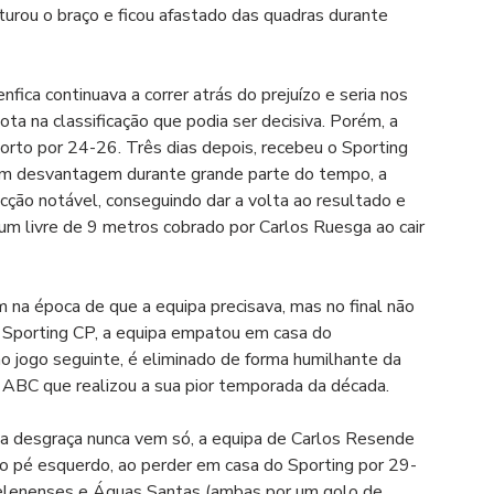
urou o braço e ficou afastado das quadras durante 
ica continuava a correr atrás do prejuízo e seria nos 
a na classificação que podia ser decisiva. Porém, a 
rto por 24-26. Três dias depois, recebeu o Sporting 
m desvantagem durante grande parte do tempo, a 
ção notável, conseguindo dar a volta ao resultado e 
um livre de 9 metros cobrado por Carlos Ruesga ao cair 
m na época de que a equipa precisava, mas no final não 
o Sporting CP, a equipa empatou em casa do 
o jogo seguinte, é eliminado de forma humilhante da 
 ABC que realizou a sua pior temporada da década.
 desgraça nunca vem só, a equipa de Carlos Resende 
pé esquerdo, ao perder em casa do Sporting por 29-
Belenenses e Águas Santas (ambas por um golo de 