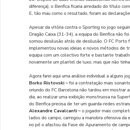
diferença), o Benfica ficaria arredado do título c
E, tão mau como o resultado, foram as declaraçõ
Apesar da vitória contra o Sporting no jogo seguin
Dragão Caixa (31-34), a equipa do Benfica não foi
somou desilusão atrás de desilusão. O FC Porto 
implementou novas ideias e novos métodos de trab
equipa com um colectivo forte e bastante trabalh
novamente um plantel de luxo, mas que não tinha 
Agora farei aqui uma análise individual a alguns j
Borko Ristovski – 
foi a contratação mais sonant
oriundo do FC Barcelona não tardou em mostrar as
dia, ao realizar uma exibição monstruosa na Super
do Benfica precisa de ter um guarda-redes estrang
Alexandre Cavalcanti – 
o jogador mais complet
lados do campo, carregou a manobra ofensiva da e
no pé o afastou da Fase de Apuramento de campe