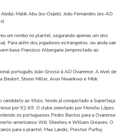
 Abdul-Malik Abu (ex-Osijek), João Fernandes (ex-AD 
ts)
ofreu um rombo no plantel, segurando apenas um dos 
). Para além dos jogadores estrangeiros, viu ainda sair 
vem base Francisco Albergaria (emprestado ao 
cional português João Grosso à AD Ovarense. A nível de 
ira Basket, Shonn Miller, Aron Nwankwo e Milik 
o candidato ao título, tendo já conquistado a Supertaça 
rense por 92-69. O clube orientado por Moncho López 
erdendo os portugueses Pedro Bastos para a Ovarense 
s norte-americanos Will Sheehey e William Greaves. O 
anos para o plantel: Max Landis, Preston Purfoy, 