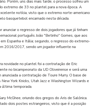
rio. Porém, uns dias mais tarde, o processo sofreu um 
 do extremo de 33 no plantel para a nova época. A 
celente notícia, visto que o extremo norte-americano 
 pelo basquetebol encarnado nesta década.
 anunciar o regresso de dois jogadores que já tinham 
nternacional português João "Betinho" Gomes, que aos 
 em Espanha e Itália; segundo, o regresso do extremo-
em 2016/2017, sendo um jogador influente na 
a novidade no plantel foi a contratação de Eric 
luente no bicampeonato da UD Oliveirense e será uma 
ém anunciada a contratação de Toure Murry. O base de 
s New York Knicks, Utah Jazz e Washington Wizards e 
a última temporada. 
 Gary McGhee, oriundo dos gregos do Aris de Salónica. 
tado dois postes estrangeiros, visto que é a posição 