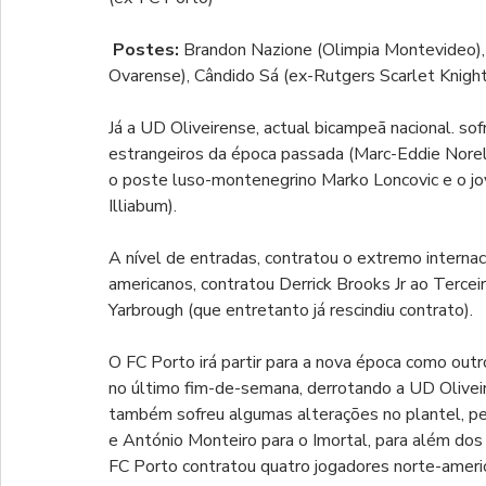
Postes:
 Brandon Nazione (Olimpia Montevideo),
Ovarense), Cândido Sá (ex-Rutgers Scarlet Knigh
Já a UD Oliveirense, actual bicampeã nacional. s
estrangeiros da época passada (Marc-Eddie Norelia
o poste luso-montenegrino Marko Loncovic e o jo
Illiabum).
A nível de entradas, contratou o extremo interna
americanos, contratou Derrick Brooks Jr ao Terce
Yarbrough (que entretanto já rescindiu contrato).
O FC Porto irá partir para a nova época como outr
no último fim-de-semana, derrotando a UD Olivei
também sofreu algumas alterações no plantel, p
e António Monteiro para o Imortal, para além do
FC Porto contratou quatro jogadores norte-americ