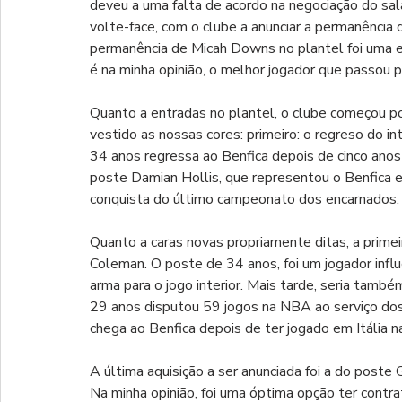
deveu a uma falta de acordo na negociação do salá
volte-face, com o clube a anunciar a permanência
permanência de Micah Downs no plantel foi uma ex
é na minha opinião, o melhor jogador que passou
Quanto a entradas no plantel, o clube começou por
vestido as nossas cores: primeiro: o regreso do i
34 anos regressa ao Benfica depois de cinco anos
poste Damian Hollis, que representou o Benfica 
conquista do último campeonato dos encarnados.
Quanto a caras novas propriamente ditas, a primeir
Coleman. O poste de 34 anos, foi um jogador inf
arma para o jogo interior. Mais tarde, seria tamb
29 anos disputou 59 jogos na NBA ao serviço do
chega ao Benfica depois de ter jogado em Itália n
A última aquisição a ser anunciada foi a do poste
Na minha opinião, foi uma óptima opção ter contra