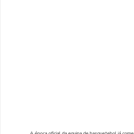
A época oficial da equipa de basquetebol já com