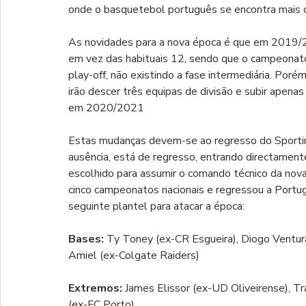
onde o basquetebol português se encontra mais c
As novidades para a nova época é que em 2019/2
em vez das habituais 12, sendo que o campeonato
play-off, não existindo a fase intermediária. Poré
irão descer três equipas de divisão e subir apen
em 2020/2021
Estas mudanças devem-se ao regresso do Sportin
ausência, está de regresso, entrando directament
escolhido para assumir o comando técnico da nova 
cinco campeonatos nacionais e regressou a Portuga
seguinte plantel para atacar a época: 
Bases: 
Ty Toney (ex-CR Esgueira), Diogo Ventura 
Amiel (ex-Colgate Raiders)
Extremos:
 James Elissor (ex-UD Oliveirense), T
(ex-FC Porto)