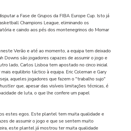
isputar a Fase de Grupos da FIBA Europe Cup. Isto já 
Basketball Champions League, eliminando os 
atória e caindo aos pés dos montenegrinos do Mornar 
 neste Verão e até ao momento, a equipa tem deixado 
cah Downs são jogadores capazes de assumir o jogo e 
ro lado, Carlos Lisboa tem apostado no cinco inicial 
ais equilibrio táctico à equipa. Eric Coleman e Gary 
seja, aqueles jogadores que fazem o "trabalho sujo" 
hustler
 que, apesar das visíveis limitações técnicas, é 
acidade de luta, o que lhe confere um papel 
os estes egos. Este plantel tem muita qualidade e 
pazes de assumir o jogo e que se sentem muito 
ra, este plantel já mostrou ter muita qualidade 