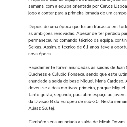
semana, com a equipa orientada por Carlos Lisboa
jogo a contar para a primeira jornada de um camp
Depois de uma época que foi um fracasso em todo
as ambições renovadas. Apesar de ter perdido para
permaneceu no comando técnico da equipa, continu
Seixas. Assim, o técnico de 61 anos teve a oportu
nova época.
Rapidamente foram anunciadas as saídas de Juan C
Gladness e Cláudio Fonseca, sendo que este últim
anunciada a saída do base Miguel Maria Cardoso. 
deveu-se a dois motivos: primeiro, porque Miguel
tanto gosta; segundo, para abrir espaço ao jove
da Divisão B do Europeu de sub-20. Nesta semana
Aliasz Slutej.
Também seria anunciada a saída de Micah Downs, 