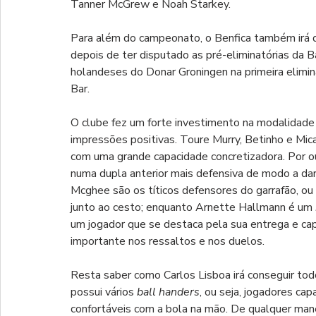
Tanner McGrew e Noah Starkey.
Para além do campeonato, o Benfica também irá d
depois de ter disputado as pré-eliminatórias da 
holandeses do Donar Groningen na primeira elimin
Bar.
O clube fez um forte investimento na modalidade
impressões positivas. Toure Murry, Betinho e Mi
com uma grande capacidade concretizadora. Por out
numa dupla anterior mais defensiva de modo a dar m
Mcghee são os títicos defensores do garrafão, ou 
junto ao cesto; enquanto Arnette Hallmann é um 
um jogador que se destaca pela sua entrega e cap
importante nos ressaltos e nos duelos.
Resta saber como Carlos Lisboa irá conseguir tod
possui vários 
ball handers
, ou seja, jogadores ca
confortáveis com a bola na mão. De qualquer manei