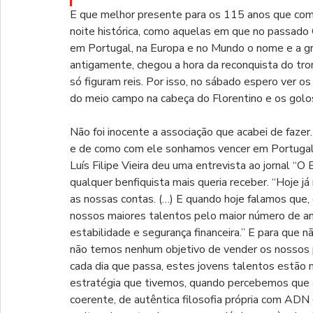
E que melhor presente para os 115 anos que com
noite histórica, como aquelas em que no passado 
em Portugal, na Europa e no Mundo o nome e a g
antigamente, chegou a hora da reconquista do tro
só figuram reis. Por isso, no sábado espero ver 
do meio campo na cabeça do Florentino e os golos
Não foi inocente a associação que acabei de fazer.
e de como com ele sonhamos vencer em Portugal e 
Luís Filipe Vieira deu uma entrevista ao jornal “
qualquer benfiquista mais queria receber. “Hoje já
as nossas contas. (…) E quando hoje falamos que,
nossos maiores talentos pelo maior número de an
estabilidade e segurança financeira.” E para que 
não temos nenhum objetivo de vender os nossos p
cada dia que passa, estes jovens talentos estão 
estratégia que tivemos, quando percebemos que a 
coerente, de autêntica filosofia própria com ADN 