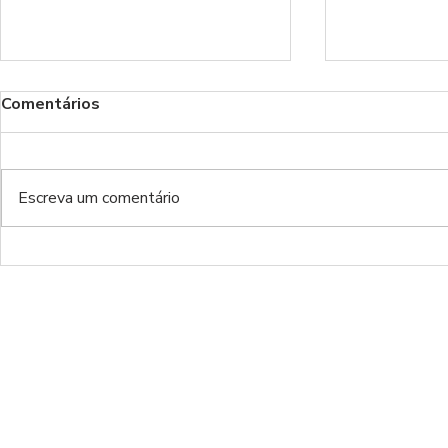
Comentários
Benfica!
Escreva um comentário
Do inferno da Luz ao inferno
de luxo