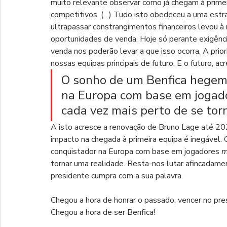
muito relevante observar como já chegam à primei
competitivos. (…) Tudo isto obedeceu a uma estra
ultrapassar constrangimentos financeiros levou à
oportunidades de venda. Hoje só perante exigência
venda nos poderão levar a que isso ocorra. A prio
nossas equipas principais de futuro. E o futuro, acre
O sonho de um Benfica hegemó
na Europa com base em jogad
cada vez mais perto de se tor
A isto acresce a renovação de Bruno Lage até 20
impacto na chegada à primeira equipa é inegável
conquistador na Europa com base em jogadores 
m
tornar uma realidade. Resta-nos lutar afincadament
presidente cumpra com a sua palavra. 
Chegou a hora de honrar o passado, vencer no pre
Chegou a hora de ser Benfica!