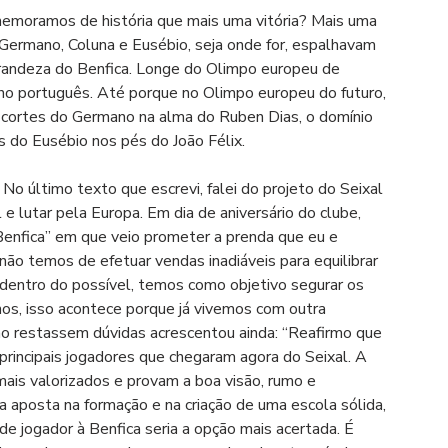
emoramos de história que mais uma vitória? Mais uma 
Germano, Coluna e Eusébio, seja onde for, espalhavam 
randeza do Benfica. Longe do Olimpo europeu de 
no português. Até porque no Olimpo europeu do futuro, 
os cortes do Germano na alma do Ruben Dias, o domínio 
 do Eusébio nos pés do João Félix.
 No último texto que escrevi, falei do projeto do Seixal 
lutar pela Europa. Em dia de aniversário do clube, 
O Benfica” em que veio prometer a prenda que eu e 
 não temos de efetuar vendas inadiáveis para equilibrar 
 dentro do possível, temos como objetivo segurar os 
os, isso acontece porque já vivemos com outra 
não restassem dúvidas acrescentou ainda: “Reafirmo que 
rincipais jogadores que chegaram agora do Seixal. A 
mais valorizados e provam a boa visão, rumo e 
aposta na formação e na criação de uma escola sólida, 
de jogador à Benfica seria a opção mais acertada. É 