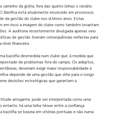
caminho da glória, fora das quatro linhas o cenário 
 O Benfica está atualmente envolvido em processos 
ade da gestão do clube nos últimos anos. Estas 
cam em risco a imagem do clube como também levantam 
ões. A auditoria recentemente divulgada apenas veio 
áticas de gestão tiveram consequências nefastas para 
nível financeiro.
 uma bazófia desmedida num clube que, à medida que 
tempestade de problemas fora do campo. Os adeptos, 
ntâneas, deveriam exigir maior responsabilidade e 
Benfica depende de uma gestão que olhe para o longo 
tome decisões estratégicas que garantam a 
titude arrogante, pode ser interpretada como uma 
 entanto, há uma linha ténue entre a confiança 
 bazófia se baseia em vitórias pontuais e não numa 