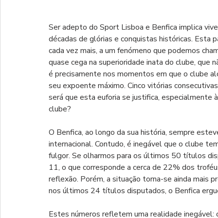
Ser adepto do Sport Lisboa e Benfica implica vive
décadas de glórias e conquistas históricas. Esta p
cada vez mais, a um fenómeno que podemos chama
quase cega na superioridade inata do clube, que n
é precisamente nos momentos em que o clube alcan
seu expoente máximo. Cinco vitórias consecutiva
será que esta euforia se justifica, especialmente 
clube?
O Benfica, ao longo da sua história, sempre estev
internacional. Contudo, é inegável que o clube t
fulgor. Se olharmos para os últimos 50 títulos di
11, o que corresponde a cerca de 22% dos troféus 
reflexão. Porém, a situação torna-se ainda mais 
nos últimos 24 títulos disputados, o Benfica ergu
Estes números refletem uma realidade inegável: 