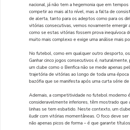
nacional, já não tem a hegemonia que em tempos 
competir ao mais alto nível, mas a falta de consi
de alerta, tanto para os adeptos como para os di
vitórias consecutivas, vemos novamente emergir a
como se estas vitórias fossem prova inequívoca d
muito mais complexo e exige uma análise mais po
No futebol, como em qualquer outro desporto, os c
Ganhar cinco jogos consecutivos é, naturalmente, 
um clube como o Benfica não se mede apenas pe
trajetória de vitórias ao longo de toda uma época
bazófia que se manifesta após uma curta série de v
Ademais, a competitividade no futebol moderno é
consideravelmente inferiores, têm mostrado que 
linhas se tem esbatido. Neste contexto, um club
iludir com vitórias momentâneas. O foco deve ser
não apenas picos de forma – é que garante títulos