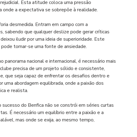
rejudicial. Esta atitude coloca uma pressão 
a onde a expectativa se sobrepõe à realidade.
uforia desmedida. Entram em campo com a 
s, sabendo que qualquer deslize pode gerar críticas 
eixou iludir por uma ideia de superioridade. Este 
 pode tornar-se uma fonte de ansiedade.
no panorama nacional e internacional, é necessário mais 
lube precisa de um projeto sólido e consistente, 
e, que seja capaz de enfrentar os desafios dentro e 
or uma abordagem equilibrada, onde a paixão dos 
a e realista.
ucesso do Benfica não se constrói em séries curtas 
as. É necessário um equilíbrio entre a paixão e a 
balável, mas onde se exija, ao mesmo tempo, 