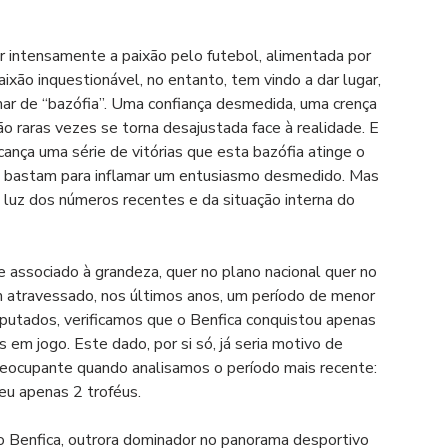
r intensamente a paixão pelo futebol, alimentada por 
aixão inquestionável, no entanto, tem vindo a dar lugar, 
r de “bazófia”. Uma confiança desmedida, uma crença 
ão raras vezes se torna desajustada face à realidade. E 
ça uma série de vitórias que esta bazófia atinge o 
s bastam para inflamar um entusiasmo desmedido. Mas 
à luz dos números recentes e da situação interna do 
e associado à grandeza, quer no plano nacional quer no 
em atravessado, nos últimos anos, um período de menor 
sputados, verificamos que o Benfica conquistou apenas 
em jogo. Este dado, por si só, já seria motivo de 
preocupante quando analisamos o período mais recente: 
eu apenas 2 troféus.
o Benfica, outrora dominador no panorama desportivo 