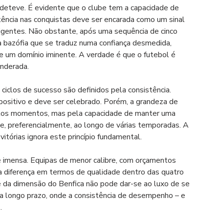
deteve. É evidente que o clube tem a capacidade de 
stência nas conquistas deve ser encarada como um sinal 
rigentes. Não obstante, após uma sequência de cinco 
 bazófia que se traduz numa confiança desmedida, 
e um domínio iminente. A verdade é que o futebol é 
nderada.
iclos de sucesso são definidos pela consistência. 
positivo e deve ser celebrado. Porém, a grandeza de 
los momentos, mas pela capacidade de manter uma 
 e, preferencialmente, ao longo de várias temporadas. A 
itórias ignora este princípio fundamental.
 imensa. Equipas de menor calibre, com orçamentos 
a diferença em termos de qualidade dentro das quatro 
e da dimensão do Benfica não pode dar-se ao luxo de se 
 a longo prazo, onde a consistência de desempenho – e 
.