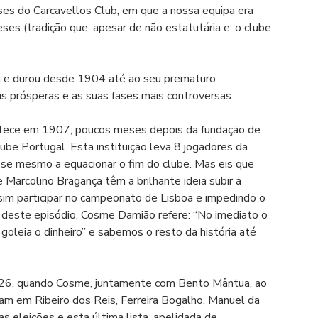
eses do Carcavellos Club, em que a nossa equipa era 
s (tradição que, apesar de não estatutária e, o clube 
a e durou desde 1904 até ao seu prematuro 
s prósperas e as suas fases mais controversas. 
ontece em 1907, poucos meses depois da fundação de 
be Portugal. Esta instituição leva 8 jogadores da 
-se mesmo a equacionar o fim do clube. Mas eis que 
arcolino Bragança têm a brilhante ideia subir a 
ssim participar no campeonato de Lisboa e impedindo o 
o deste episódio, Cosme Damião refere: “No imediato o 
 goleia o dinheiro” e sabemos o resto da história até 
926, quando Cosme, juntamente com Bento Mântua, ao 
am em Ribeiro dos Reis, Ferreira Bogalho, Manuel da 
 eleições e esta última lista, apelidada de 