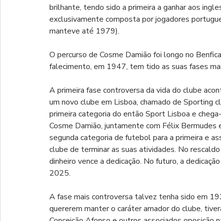
brilhante, tendo sido a primeira a ganhar aos ingl
exclusivamente composta por jogadores portuguese
manteve até 1979).
O percurso de Cosme Damião foi longo no Benfic
falecimento, em 1947, tem tido as suas fases mai
A primeira fase controversa da vida do clube ac
um novo clube em Lisboa, chamado de Sporting clu
primeira categoria do então Sport Lisboa e chega
Cosme Damião, juntamente com Félix Bermudes e M
segunda categoria de futebol para a primeira e a
clube de terminar as suas atividades. No rescald
dinheiro vence a dedicação. No futuro, a dedicação
2025.
A fase mais controversa talvez tenha sido em 1
quererem manter o caráter amador do clube, tiver
Conceição Afonso e outros associados oposição nas