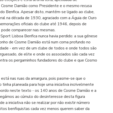
ma Cosme Damião como Presidente e o mesmo recusa 
 do Benfica. Apesar disto, mantém-se ligado ao clube, 
al na década de 1930, agraciado com a Águia de Ouro 
emorações oficiais do clube até 1946, depois de 
ão pode comparecer nas mesmas.
port Lisboa Benfica nunca havia perdido: a sua génese 
 sonho de Cosme Damião está num coma profundo no 
tidade - em vez de um clube de todos e onde todos são 
guesado, de elite e onde os associados são cada vez 
contra os pergaminhos fundadores do clube e que Cosmo 
está nas ruas da amargura, pois pasme-se que o 
inha planeada para hoje uma iniciativa incrivelmente 
 abordo neste texto - os 140 anos de Cosme Damião e a 
hegámos ao cúmulo do desinteresse desta figura 
e a iniciativa não se realizar por não existir número 
uitos benfiquistas cada vez menos querem saber da 