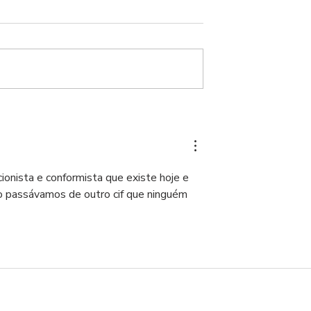
21 dias depois, o naufrági
anunciado
ionista e conformista que existe hoje e 
o passávamos de outro cif que ninguém 