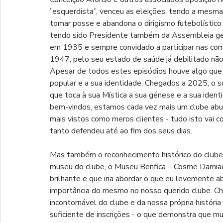
”esquerdista”, venceu as eleições, tendo a mes
tomar posse e abandona o dirigismo futebolístico
tendo sido Presidente também da Assembleia ger
em 1935 e sempre convidado a participar nas com
1947, pelo seu estado de saúde já debilitado n
Apesar de todos estes episódios houve algo que S
popular e a sua identidade. Chegados a 2025, o
que toca à sua Mística a sua génese e a sua iden
bem-vindos, estamos cada vez mais um clube abur
mais vistos como meros clientes - tudo isto vai 
tanto defendeu até ao fim dos seus dias.
Mas também o reconhecimento histórico do clube 
museu do clube, o Museu Benfica – Cosme Damião t
brilhante e que iria abordar o que eu levemente
importância do mesmo no nosso querido clube. C
incontornável do clube e da nossa própria história d
suficiente de inscrições - o que demonstra que m