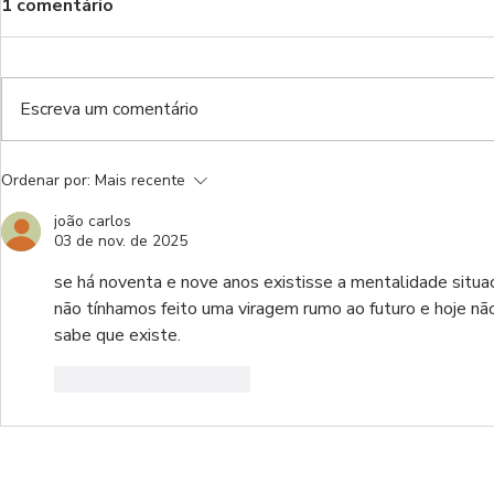
1 comentário
Benfica!
Escreva um comentário
Do inferno da Luz ao inferno
Ordenar por:
Mais recente
de luxo
joão carlos
03 de nov. de 2025
se há noventa e nove anos existisse a mentalidade situac
não tínhamos feito uma viragem rumo ao futuro e hoje nã
sabe que existe.
Curtir
Responder