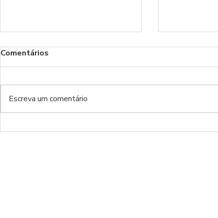
Comentários
Benfica!
Escreva um comentário
Do inferno da Luz ao inferno
de luxo