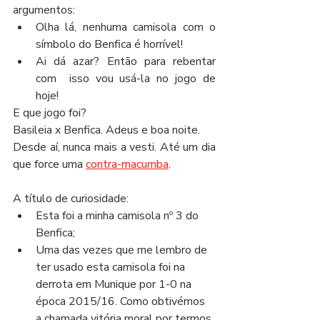
argumentos:
Olha lá, nenhuma camisola com o 
símbolo do Benfica é horrível! 
Ai dá azar? Então para rebentar 
com  isso vou usá-la no jogo de 
hoje!
E que jogo foi?
Basileia x Benfica. Adeus e boa noite.
Desde aí, nunca mais a vesti. Até um dia 
que force uma 
contra-macumba
.
A título de curiosidade:
Esta foi a minha camisola nº 3 do 
Benfica;
Uma das vezes que me lembro de 
ter usado esta camisola foi na 
derrota em Munique por 1-0 na 
época 2015/16. Como obtivémos 
a chamada vitória moral por termos 