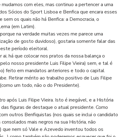
 mudamos com eles, mas continuo a pertencer a uma 
 dos Sócios do Sport Lisboa e Benfica que encara esses 
e sem os quais não há Benfica: a Democracia, o 
Lema (em Latim).
 (porque na verdade muitas vezes me parece uma 
ização de gosto duvidoso), gostaria somente falar das 
este período eleitoral.
 ai, há que colocar nos pratos da nossa balança o 
elo nosso presidente Luis Filipe Vieira) sem, e tal é 
o) feito em mandatos anteriores e todo o capital 
e. Retirar mérito ao trabalho positivo de Luis Filipe 
(como um todo, não o do Presidente).
ro após Luis Filipe Vieira. Isto é inegável, e a História 
a das figuras de destaque o atual presidente. Como 
om outros Benfiquistas (nos quais se inclui o candidato 
consolados mais negros na sua História, não 
) que nem só Vale e Azevedo inventou todos os 
rás…) como também não poderemos esquecer que foi o 