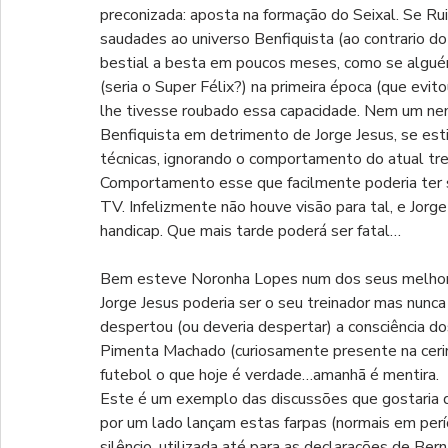
preconizada: aposta na formação do Seixal. Se Ru
saudades ao universo Benfiquista (ao contrario do
bestial a besta em poucos meses, como se algué
(seria o Super Félix?) na primeira época (que evit
lhe tivesse roubado essa capacidade. Nem um ne
Benfiquista em detrimento de Jorge Jesus, se es
técnicas, ignorando o comportamento do atual tr
Comportamento esse que facilmente poderia ter s
TV. Infelizmente não houve visão para tal, e Jor
handicap. Que mais tarde poderá ser fatal… 
Bem esteve Noronha Lopes num dos seus melhore
Jorge Jesus poderia ser o seu treinador mas nun
despertou (ou deveria despertar) a consciência d
Pimenta Machado (curiosamente presente na cerim
futebol o que hoje é verdade…amanhã é mentira.
Este é um exemplo das discussões que gostaria d
por um lado lançam estas farpas (normais em perío
silêncio, utilizada até para as declarações de Bern