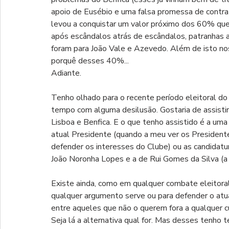
apoio de Eusébio e uma falsa promessa de contra
levou a conquistar um valor próximo dos 60% que
após escândalos atrás de escândalos, patranhas 
foram para João Vale e Azevedo. Além de isto nos
porquê desses 40%...
Adiante.
Tenho olhado para o recente período eleitoral d
tempo com alguma desilusão. Gostaria de assistir
Lisboa e Benfica. E o que tenho assistido é a um
atual Presidente (quando a meu ver os Presiden
defender os interesses do Clube) ou as candidatura
João Noronha Lopes e a de Rui Gomes da Silva (a 
Existe ainda, como em qualquer combate eleitoral
qualquer argumento serve ou para defender o atua
entre aqueles que não o querem fora a qualquer cu
Seja lá a alternativa qual for. Mas desses tenho t