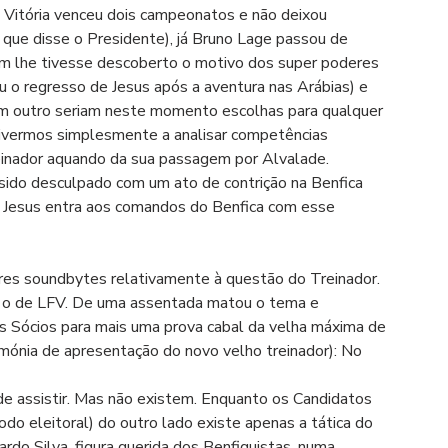
i Vitória venceu dois campeonatos e não deixou 
 que disse o Presidente), já Bruno Lage passou de 
m lhe tivesse descoberto o motivo dos super poderes 
ou o regresso de Jesus após a aventura nas Arábias) e 
m outro seriam neste momento escolhas para qualquer 
tivermos simplesmente a analisar competências 
einador aquando da sua passagem por Alvalade. 
ido desculpado com um ato de contrição na Benfica 
ge Jesus entra aos comandos do Benfica com esse 
s soundbytes relativamente à questão do Treinador. 
ca o de LFV. De uma assentada matou o tema e 
os Sócios para mais uma prova cabal da velha máxima de 
ónia de apresentação do novo velho treinador): No 
e assistir. Mas não existem. Enquanto os Candidatos 
do eleitoral) do outro lado existe apenas a tática do 
ardo Silva, figura querida dos Benfiquistas, numa 