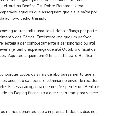
 eleitoral na Benfica TV. Pobre Bernardo. Uma 
omparável aqueles que asseguram que a sua saída por 
a ao novo velho treinador.
consegue transmitir uma total desconfiança por parte 
cimento dos Sócios. Entristece-me que um período 
e, esteja a ser completamente a ser ignorado ou até 
everia (e tenho esperança que até Outubro o faça) dar 
ócios. Aqueles a quem em última instância, o Benfica 
ado, porque todos os sinais de aburguesamento que a 
imos anos não são bons, e culminar no envio de recados 
liz. Foi essa arrogância que nos fez perder um Penta e 
tude do Doping financeiro a que recorreram para vencer 
e os nomes sonantes que a imprensa todos os dias nos 