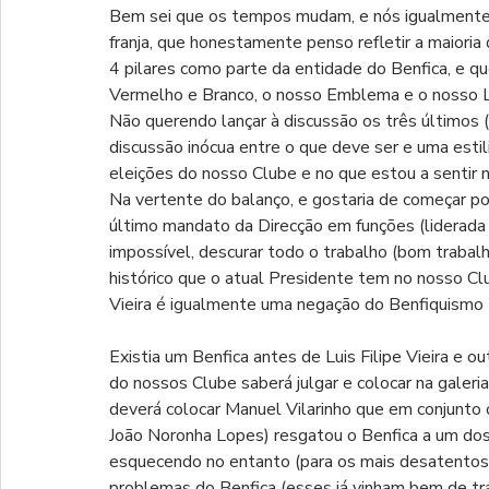
Bem sei que os tempos mudam, e nós igualmente
franja, que honestamente penso refletir a maioria
4 pilares como parte da entidade do Benfica, e qu
Vermelho e Branco, o nosso Emblema e o nosso 
Não querendo lançar à discussão os três últimos
discussão inócua entre o que deve ser e uma estil
eleições do nosso Clube e no que estou a sentir n
Na vertente do balanço, e gostaria de começar por
último mandato da Direcção em funções (liderada p
impossível, descurar todo o trabalho (bom trabalh
histórico que o atual Presidente tem no nosso Club
Vieira é igualmente uma negação do Benfiquismo 
Existia um Benfica antes de Luis Filipe Vieira e out
do nossos Clube saberá julgar e colocar na galeri
deverá colocar Manuel Vilarinho que em conjunto c
João Noronha Lopes) resgatou o Benfica a um dos 
esquecendo no entanto (para os mais desatentos
problemas do Benfica (esses já vinham bem de t