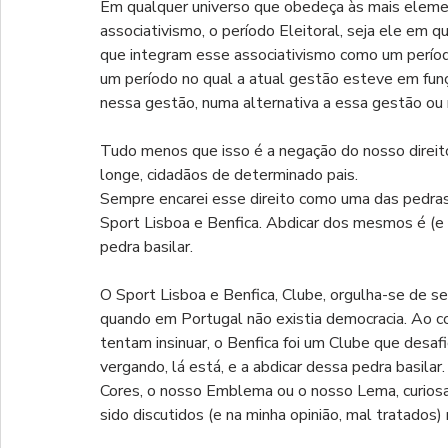
Em qualquer universo que obedeça às mais eleme
associativismo, o período Eleitoral, seja ele em q
que integram esse associativismo como um períod
um período no qual a atual gestão esteve em funç
nessa gestão, numa alternativa a essa gestão ou 
Tudo menos que isso é a negação do nosso direit
longe, cidadãos de determinado pais.
Sempre encarei esse direito como uma das pedras 
Sport Lisboa e Benfica. Abdicar dos mesmos é (e 
pedra basilar.
O Sport Lisboa e Benfica, Clube, orgulha-se de 
quando em Portugal não existia democracia. Ao co
tentam insinuar, o Benfica foi um Clube que desafio
vergando, lá está, e a abdicar dessa pedra basila
Cores, o nosso Emblema ou o nosso Lema, curio
sido discutidos (e na minha opinião, mal tratados)