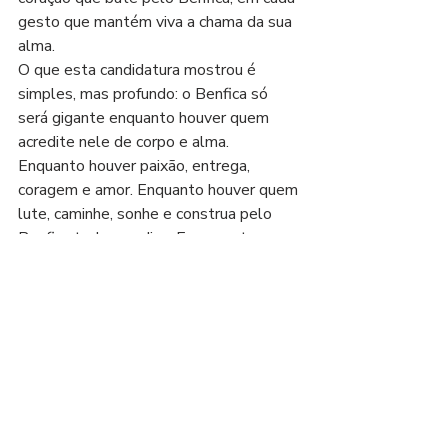
gesto que mantém viva a chama da sua 
alma.
O que esta candidatura mostrou é 
simples, mas profundo: o Benfica só 
será gigante enquanto houver quem 
acredite nele de corpo e alma. 
Enquanto houver paixão, entrega, 
coragem e amor. Enquanto houver quem 
lute, caminhe, sonhe e construa pelo 
Benfica todos os dias. E enquanto 
houver isso, o Benfica será eterno. 
Porque o Benfica não é apenas um 
clube. O Benfica somos todos nós. O 
benfiquismo de base é isso mesmo: a 
essência do clube, fundada em valores 
de união, solidariedade, dedicação e 
amor incondicional. É o espírito que fez 
do Benfica uma instituição maior do que 