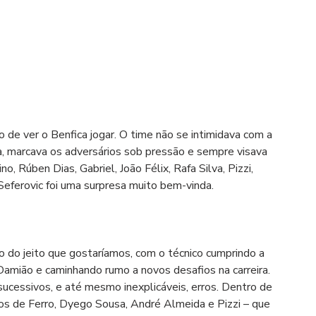
de ver o Benfica jogar. O time não se intimidava com a 
a, marcava os adversários sob pressão e sempre visava 
o, Rúben Dias, Gabriel, João Félix, Rafa Silva, Pizzi, 
 Seferovic foi uma surpresa muito bem-vinda.
 do jeito que gostaríamos, com o técnico cumprindo a 
amião e caminhando rumo a novos desafios na carreira. 
ucessivos, e até mesmo inexplicáveis, erros. Dentro de 
los de Ferro, Dyego Sousa, André Almeida e Pizzi – que 