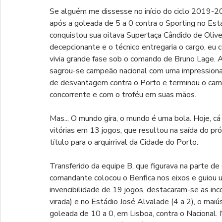
Se alguém me dissesse no início do ciclo 2019-2
após a goleada de 5 a 0 contra o Sporting no Est
conquistou sua oitava Supertaça Cândido de Olive
decepcionante e o técnico entregaria o cargo, eu c
vivia grande fase sob o comando de Bruno Lage. An
sagrou-se campeão nacional com uma impressionan
de desvantagem contra o Porto e terminou o camp
concorrente e com o troféu em suas mãos.
Mas... O mundo gira, o mundo é uma bola. Hoje, 
vitórias em 13 jogos, que resultou na saída do p
título para o arquirrival da Cidade do Porto.
Transferido da equipe B, que figurava na parte de 
comandante colocou o Benfica nos eixos e guiou 
invencibilidade de 19 jogos, destacaram-se as inc
virada) e no Estádio José Alvalade (4 a 2), o maiú
goleada de 10 a 0, em Lisboa, contra o Nacional. 