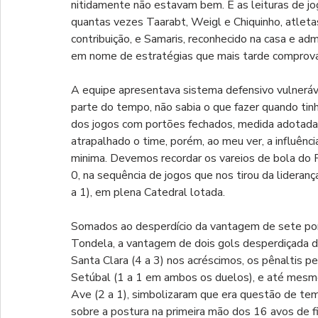
nitidamente não estavam bem. E as leituras de j
quantas vezes Taarabt, Weigl e Chiquinho, atleta
contribuição, e Samaris, reconhecido na casa e adm
em nome de estratégias que mais tarde comprov
A equipe apresentava sistema defensivo vulnerável
parte do tempo, não sabia o que fazer quando tinh
dos jogos com portões fechados, medida adotada
atrapalhado o time, porém, ao meu ver, a influên
minima. Devemos recordar os vareios de bola do Po
0, na sequência de jogos que nos tirou da lidera
a 1), em plena Catedral lotada.
Somados ao desperdício da vantagem de sete ponto
Tondela, a vantagem de dois gols desperdiçada dia
Santa Clara (4 a 3) nos acréscimos, os pênaltis p
Setúbal (1 a 1 em ambos os duelos), e até mesmo a
Ave (2 a 1), simbolizaram que era questão de temp
sobre a postura na primeira mão dos 16 avos de fi