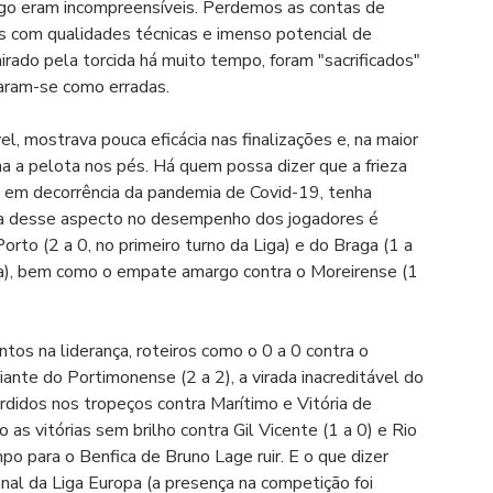
ogo eram incompreensíveis. Perdemos as contas de 
s com qualidades técnicas e imenso potencial de 
irado pela torcida há muito tempo, foram "sacrificados" 
aram-se como erradas.
, mostrava pouca eficácia nas finalizações e, na maior 
a a pelota nos pés. 
Há quem possa dizer que a frieza 
 em decorrência da pandemia de Covid-19, tenha 
cia desse aspecto no desempenho dos jogadores é 
rto (2 a 0, no primeiro turno da Liga) e do Braga (1 a 
nça), bem como o empate amargo contra o Moreirense (1 
s na liderança, roteiros como o 0 a 0 contra o 
nte do Portimonense (2 a 2), a virada inacreditável do 
erdidos nos tropeços contra Marítimo e Vitória de 
s vitórias sem brilho contra Gil Vicente (1 a 0) e Rio 
o para o Benfica de Bruno Lage ruir. E o que dizer 
nal da Liga Europa (a presença na competição foi 