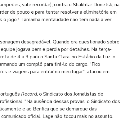
ampeões, vale recordar), contra o Shakhtar Donetsk, na 
rder de pouco e para tentar resolver a eliminatória em 
ós o jogo? Tamanha mentalidade não tem nada a ver 
ersonagem desagradável. Quando era questionado sobre 
a equipe jogava bem e perdia por detalhes. Na terça-
rota de 4 a 3 para o Santa Clara, no Estádio da Luz, o 
armando um complô para tirá-lo do cargo. "Fico 
es e viagens para entrar no meu lugar", atacou em 
português 
Record
, o Sindicato dos Jornalistas de 
rofissional. "Na ausência dessas provas, o Sindicato dos 
blicamente e ao Benfica que se demarque das 
 comunicado oficial. Lage não tocou mais no assunto.