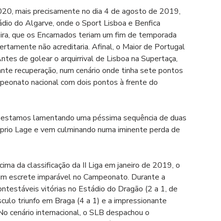
020, mais precisamente no dia 4 de agosto de 2019, 
ádio do Algarve, onde o Sport Lisboa e Benfica 
ira, que os Encarnados teriam um fim de temporada 
ertamente não acreditaria. Afinal, o Maior de Portugal 
tes de golear o arquirrival de Lisboa na Supertaça, 
te recuperação, num cenário onde tinha sete pontos 
eonato nacional com dois pontos à frente do 
cá estamos lamentando uma péssima sequência de duas 
róprio Lage e vem culminando numa iminente perda de 
cima da classificação da II Liga em janeiro de 2019, o 
um escrete imparável no Campeonato. Durante a 
ontestáveis vitórias no Estádio do Dragão (2 a 1, de 
sculo triunfo em Braga (4 a 1) e a impressionante 
No cenário internacional, o SLB despachou o 