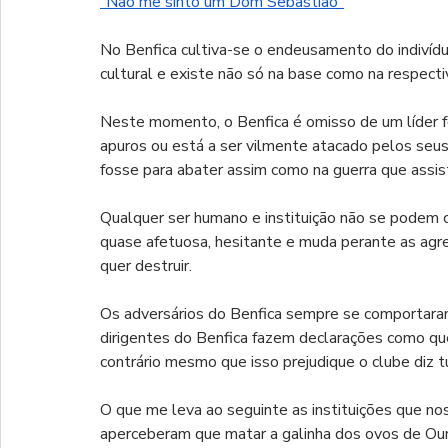
"Não me sinto um Dom Sebastião"
No Benfica cultiva-se o endeusamento do indivídu
cultural e existe não só na base como na respect
Neste momento, o Benfica é omisso de um líder f
apuros ou está a ser vilmente atacado pelos seu
fosse para abater assim como na guerra que assist
Qualquer ser humano e instituição não se podem 
quase afetuosa, hesitante e muda perante as agre
quer destruir.
Os adversários do Benfica sempre se comportara
dirigentes do Benfica fazem declarações como qu
contrário mesmo que isso prejudique o clube diz
O que me leva ao seguinte as instituições que n
aperceberam que matar a galinha dos ovos de Ouro 