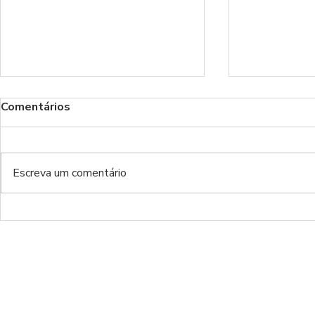
Comentários
Benfica!
Escreva um comentário
Do inferno da Luz ao inferno
de luxo