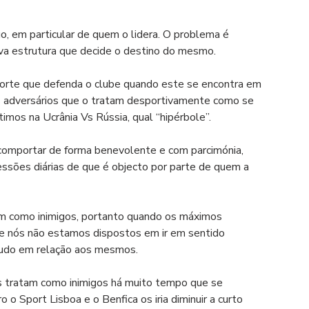
o, em particular de quem o lidera. O problema é 
iva estrutura que decide o destino do mesmo.
orte que defenda o clube quando este se encontra em 
s adversários que o tratam desportivamente como se 
imos na Ucrânia Vs Rússia, qual “hipérbole”.
comportar de forma benevolente e com parcimónia, 
ssões diárias de que é objecto por parte de quem a 
m como inimigos, portanto quando os máximos 
e nós não estamos dispostos em ir em sentido 
 tudo em relação aos mesmos.
os tratam como inimigos há muito tempo que se 
o Sport Lisboa e o Benfica os iria diminuir a curto 