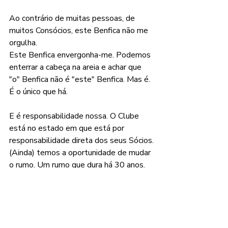
Ao contrário de muitas pessoas, de 
muitos Consócios, este Benfica não me 
orgulha.
Este Benfica envergonha-me. Podemos 
enterrar a cabeça na areia e achar que 
"o" Benfica não é "este" Benfica. Mas é. 
É o único que há.
E é responsabilidade nossa. O Clube 
está no estado em que está por 
responsabilidade direta dos seus Sócios.
(Ainda) temos a oportunidade de mudar 
o rumo. Um rumo que dura há 30 anos. 
De nepotismo. De roubo. De 
incompetência atroz.
A Assembleia Geral de junho (dia 7) 
está a chegar. Assim como Outubro.