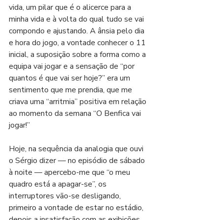
vida, um pilar que é o alicerce para a 
minha vida e à volta do qual tudo se vai 
compondo e ajustando. A ânsia pelo dia 
e hora do jogo, a vontade conhecer o 11 
inicial, a suposição sobre a forma como a 
equipa vai jogar e a sensação de “por 
quantos é que vai ser hoje?” era um 
sentimento que me prendia, que me 
criava uma “arritmia” positiva em relação 
ao momento da semana “O Benfica vai 
jogar!”
Hoje, na sequência da analogia que ouvi 
o Sérgio dizer — no episódio de sábado 
à noite — apercebo-me que “o meu 
quadro está a apagar-se”, os 
interruptores vão-se desligando, 
primeiro a vontade de estar no estádio, 
depois a insatisfação com as exibições 