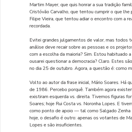
Martim Mayer, que quis honrar a sua tradição famili
Cristóvão Carvalho, que tentou cumprir o que lhe
Filipe Vieira, que tentou adiar o encontro com a r
recordada.
Evitei grandes julgamentos de valor, mas todos t
análise deve recair sobre as pessoas e os projeto
com a escolha da maioria? Sim. Estou habituado a
ousarei questionar a democracia? Claro. Estes são
no dia 25 de outubro. Agora, a questão é: como 
Volto ao autor da frase inicial, Mário Soares. Há
de 1986. Percebo porquê. Também agora existem do
existiram esquerda vs. direita. Tivemos figuras fo
Soares; hoje Rui Costa vs. Noronha Lopes. E tivem
como ponto de apoio — tal como Salgado Zenha e
hoje, o desafio é outro: apenas os votantes de M
Lopes e são insuficientes.