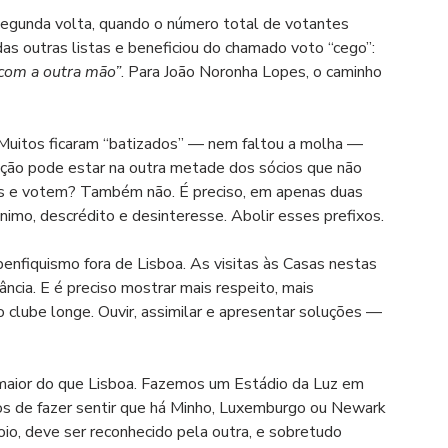
segunda volta, quando o número total de votantes 
as outras listas e beneficiou do chamado voto “cego”: 
 com a outra mão”
. Para João Noronha Lopes, o caminho 
 Muitos ficaram “batizados” — nem faltou a molha — 
lução pode estar na outra metade dos sócios que não 
os e votem? Também não. É preciso, em apenas duas 
imo, descrédito e desinteresse. Abolir esses prefixos.
fiquismo fora de Lisboa. As visitas às Casas nestas 
ncia. E é preciso mostrar mais respeito, mais 
clube longe. Ouvir, assimilar e apresentar soluções — 
 maior do que Lisboa. Fazemos um Estádio da Luz em 
 de fazer sentir que há Minho, Luxemburgo ou Newark 
poio, deve ser reconhecido pela outra, e sobretudo 