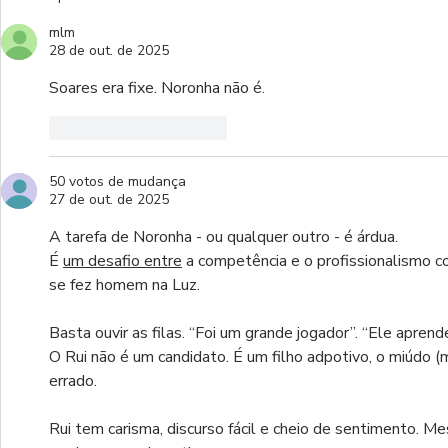
mlm
28 de out. de 2025
Soares era fixe. Noronha não é.
Curtir
Responder
50 votos de mudança
27 de out. de 2025
A tarefa de Noronha - ou qualquer outro - é árdua.
É 
um desafio entre
 a competência e o profissionalismo c
se fez homem na Luz. 
Basta ouvir as filas. “Foi um grande jogador”. “Ele aprende
O Rui não é um candidato. É um filho adpotivo, o miúdo 
errado.
Rui tem carisma, discurso fácil e cheio de sentimento. M