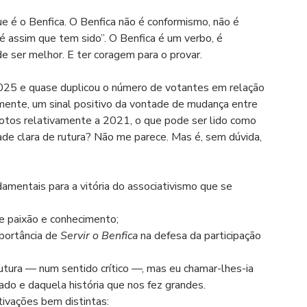
e é o Benfica. O Benfica não é conformismo, não é 
 “é assim que tem sido”. O Benfica é um verbo, é 
e ser melhor. E ter coragem para o provar.
025 e quase duplicou o número de votantes em relação 
ramente, um sinal positivo da vontade de mudança entre 
votos relativamente a 2021, o que pode ser lido como 
ade clara de rutura? Não me parece. Mas é, sem dúvida, 
amentais para a vitória do associativismo que se 
e paixão e conhecimento;
portância de 
Servir o Benfica
 na defesa da participação 
utura — num sentido crítico —, mas eu chamar-lhes-ia 
do e daquela história que nos fez grandes.
ivações bem distintas: