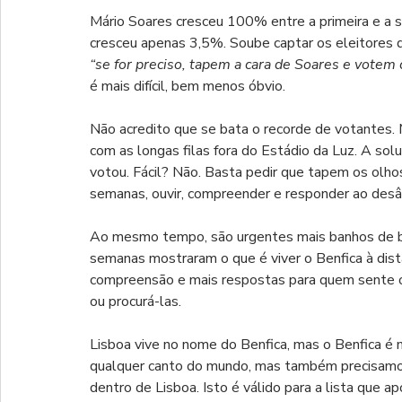
Mário Soares cresceu 100% entre a primeira e a 
cresceu apenas 3,5%. Soube captar os eleitores d
“se for preciso, tapem a cara de Soares e votem
é mais difícil, bem menos óbvio.
Não acredito que se bata o recorde de votantes.
com as longas filas fora do Estádio da Luz. A so
votou. Fácil? Não. Basta pedir que tapem os olh
semanas, ouvir, compreender e responder ao desân
Ao mesmo tempo, são urgentes mais banhos de ben
semanas mostraram o que é viver o Benfica à distâ
compreensão e mais respostas para quem sente o 
ou procurá-las.
Lisboa vive no nome do Benfica, mas o Benfica é
qualquer canto do mundo, mas também precisamos
dentro de Lisboa. Isto é válido para a lista que a