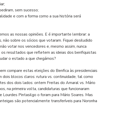
ar;
 pediram, sem sucesso;
ealidade e com a forma como a sua história será 
emos as nossas opiniões. E é importante lembrar: a 
s, não sobre os sócios que votaram. Fiquei desiludido 
 não votar nos vencedores e, mesmo assim, nunca 
 os resultados que refletem as ideias dos benfiquistas 
mudar o estado a que chegámos?
 quem compare estas eleições do Benfica às presidenciais 
is blocos claros: rutura vs. continuidade, tal como 
rtes dos dois lados: ontem Freitas do Amaral vs. Mário 
os, na primeira volta, candidaturas que funcionaram 
 Lourdes Pintasilgo o foram para Mário Soares. Mas 
anteigas são potencialmente transferíveis para Noronha 