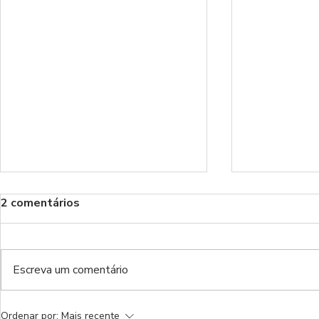
2 comentários
Escreva um comentário
Não tapes a boca
Há golos q
Ordenar por:
Mais recente