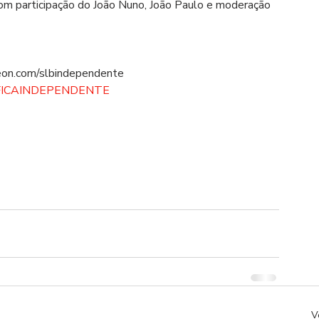
om participação do João Nuno, João Paulo e moderação 
eon.com/slbindependente  
FICAINDEPENDENTE
V