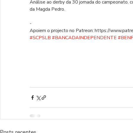
Análise ao derby da 30 jornada do campeonato, c
da Magda Pedro.  
-
Apoiem o projecto no Patreon: https://www.patr
#SCPSLB
#BANCADAINDEPENDENTE
#BEN
Posts recentes