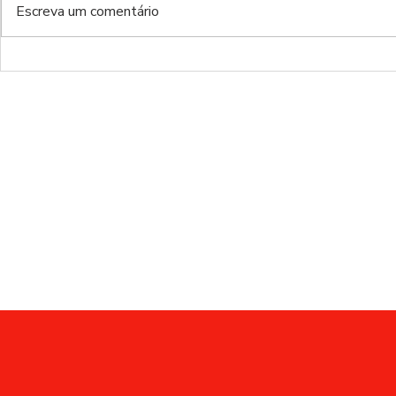
Escreva um comentário
Do inferno da Luz ao inferno
de luxo