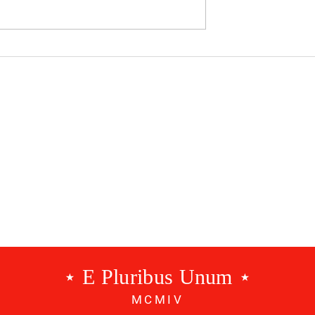
21 dias depois, o naufrági
anunciado
⋆ E Pluribus Unum ⋆
MCMIV