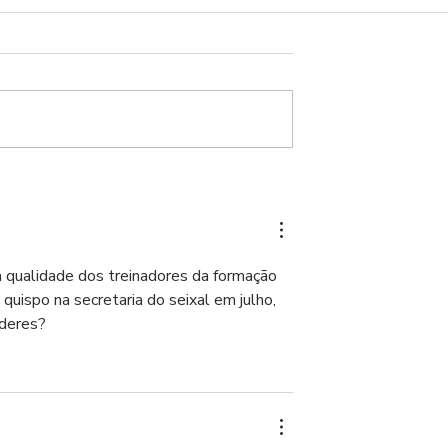
21 dias depois, o naufrági
anunciado
a qualidade dos treinadores da formação 
uispo na secretaria do seixal em julho, 
íderes?