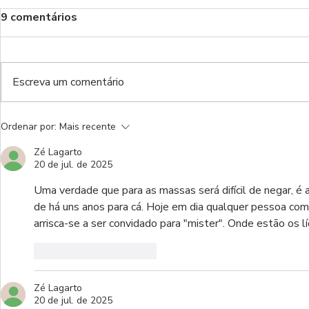
9 comentários
Benfica!
Escreva um comentário
Do inferno da Luz ao inferno
Ordenar por:
Mais recente
de luxo
Zé Lagarto
20 de jul. de 2025
Uma verdade que para as massas será difícil de negar, é 
de há uns anos para cá. Hoje em dia qualquer pessoa com q
arrisca-se a ser convidado para "mister". Onde estão os l
Curtir
Responder
Zé Lagarto
20 de jul. de 2025