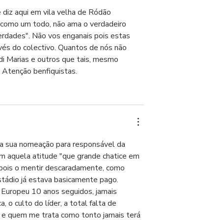
diz aqui em vila velha de Ródão 
, como um todo, não ama o verdadeiro 
erdades". Não vos enganais pois estas 
vés do colectivo. Quantos de nós não 
di Marias e outros que tais, mesmo 
 Atenção benfiquistas.
m a sua nomeação para responsável da 
m aquela atitude "que grande chatice em 
epois o mentir descaradamente, como 
tádio já estava basicamente pago. 
Europeu 10 anos seguidos, jamais 
, o culto do líder, a total falta de 
m e quem me trata como tonto jamais terá 