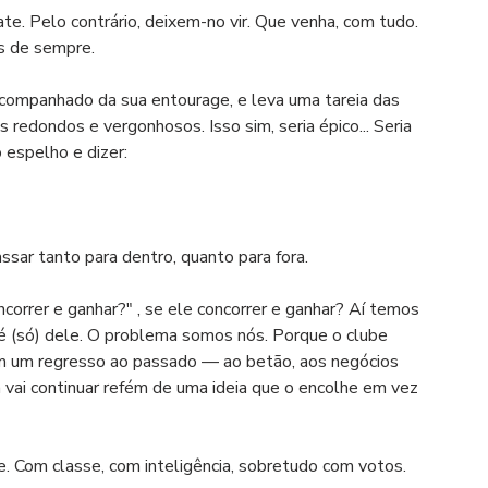
te. Pelo contrário, deixem-no vir. Que venha, com tudo. 
s de sempre.
 acompanhado da sua entourage, e leva uma tareia das 
edondos e vergonhosos. Isso sim, seria épico... Seria 
o espelho e dizer:
sar tanto para dentro, quanto para fora.
orrer e ganhar?" , se ele concorrer e ganhar? Aí temos 
é (só) dele. O problema somos nós. Porque o clube 
em um regresso ao passado — ao betão, aos negócios 
 vai continuar refém de uma ideia que o encolhe em vez 
e. Com classe, com inteligência, sobretudo com votos. 