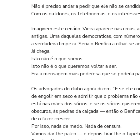
Não é preciso andar a pedir que ele não se candida
Com os outdoors, os telefonemas, e os interesse
Imaginem este cenário: Vieira aparece nas urnas,
antigas. Uma daquelas democráticas, com números r
a verdadeira limpeza. Seria o Benfica a olhar-se a
Já chega.
Isto não é o que somos.
Isto não é o que queremos voltar a ser.
Era a mensagem mais poderosa que se poderia pas
Os advogados do diabo agora dizem, "E se ele conc
de engolir em seco e admitir que o problema não 
está nas mãos dos sócios, e se os sócios quiser
obscuros, às pedras da calçada — então o Benfica
de o fazer crescer.
Por isso, nada de medo. Nada de censura.
Vamos dar-lhe palco — e depois tirar-lhe o tapet