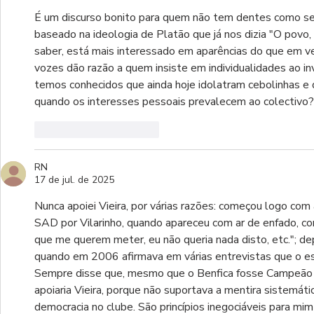
É um discurso bonito para quem não tem dentes como se 
baseado na ideologia de Platão que já nos dizia "O povo
saber, está mais interessado em aparências do que em v
vozes dão razão a quem insiste em individualidades ao in
temos conhecidos que ainda hoje idolatram cebolinhas e 
quando os interesses pessoais prevalecem ao colectivo?
Curtir
Responder
RN
17 de jul. de 2025
Nunca apoiei Vieira, por várias razões: começou logo co
SAD por Vilarinho, quando apareceu com ar de enfado, co
que me querem meter, eu não queria nada disto, etc."; d
quando em 2006 afirmava em várias entrevistas que o es
Sempre disse que, mesmo que o Benfica fosse Campeão 
apoiaria Vieira, porque não suportava a mentira sistemática
democracia no clube. São princípios inegociáveis para mi