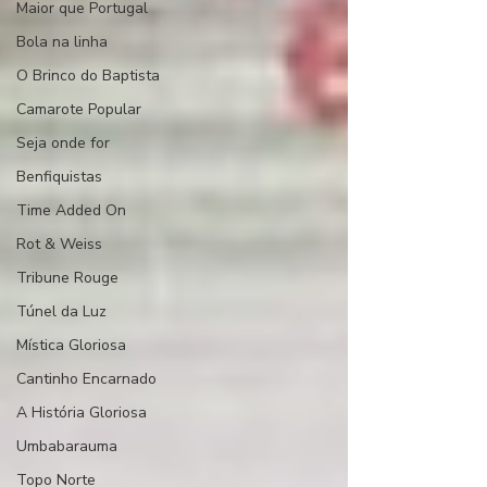
Maior que Portugal
Bola na linha
O Brinco do Baptista
Camarote Popular
Seja onde for
Benfiquistas
Time Added On
Rot & Weiss
Tribune Rouge
Túnel da Luz
Mística Gloriosa
Cantinho Encarnado
A História Gloriosa
Umbabarauma
Topo Norte