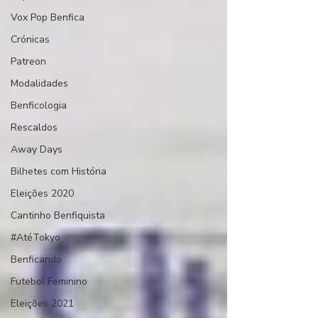
Vox Pop Benfica
Crónicas
Patreon
Modalidades
Benficologia
Rescaldos
Away Days
Bilhetes com História
Eleições 2020
Cantinho Benfiquista
#AtéTokyo
Benficando
Futebol Feminino
Eleições 2021