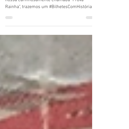
Em semana de Final da Taça de Portugal, a
nossa carinhosamente chamada "Prova
Rainha", trazemos um #BilhetesComHistória
que marcou um...