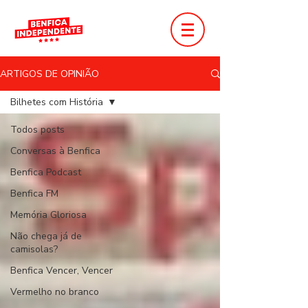
ARTIGOS DE OPINIÃO
Bilhetes com História
Todos posts
Conversas à Benfica
Benfica Podcast
Benfica FM
Memória Gloriosa
Não chega já de
camisolas?
Benfica Vencer, Vencer
Vermelho no branco