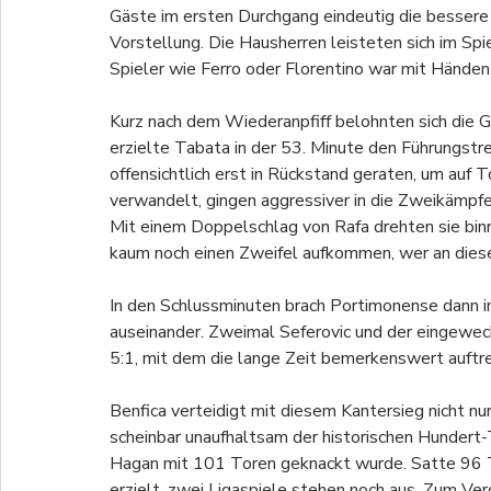
Gäste im ersten Durchgang eindeutig die bessere 
Vorstellung. Die Hausherren leisteten sich im Spi
Spieler wie Ferro oder Florentino war mit Händen 
Kurz nach dem Wiederanpfiff belohnten sich die Gä
erzielte Tabata in der 53. Minute den Führungstr
offensichtlich erst in Rückstand geraten, um auf 
verwandelt, gingen aggressiver in die Zweikämpfe
Mit einem Doppelschlag von Rafa drehten sie binn
kaum noch einen Zweifel aufkommen, wer an dies
In den Schlussminuten brach Portimonense dann 
auseinander. Zweimal Seferovic und der eingewec
5:1, mit dem die lange Zeit bemerkenswert auftr
Benfica verteidigt mit diesem Kantersieg nicht nur
scheinbar unaufhaltsam der historischen Hundert-
Hagan mit 101 Toren geknackt wurde. Satte 96 T
erzielt, zwei Ligaspiele stehen noch aus. Zum Verg