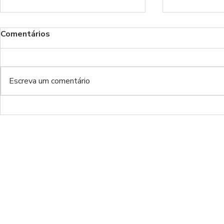
Comentários
Escreva um comentário
[DE] Portimonense - SL
[DE] SL Ben
Benfica 2:2
0:0