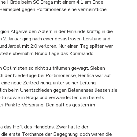
he Hürde beim SC Braga mit einem 4:1 am Ende 
eimspiel gegen Portimonense eine vermeintliche 
gion Algarve den Adlern in der Hinrunde kräftig in die 
 2. Januar ging nach einer desaströsen Leistung und 
nd Jardel mit 2:0 verloren. Nur einen Tag später war 
er Stelle übernahm Bruno Lage das Kommando.
n Optimisten so nicht zu träumen gewagt. Sieben 
h der Niederlage bei Portimonense, Benfica war auf 
ine neue Zeitrechnung, unter seiner Leitung 
lich beim Unentschieden gegen Belenenses liessen sie 
orto sowie in Braga und verwandelten den bereits 
ei-Punkte-Vorsprung. Den galt es gestern im 
ca das Heft des Handelns. Zwar hatte der 
 die erste Torchance der Begegnung, doch waren die 