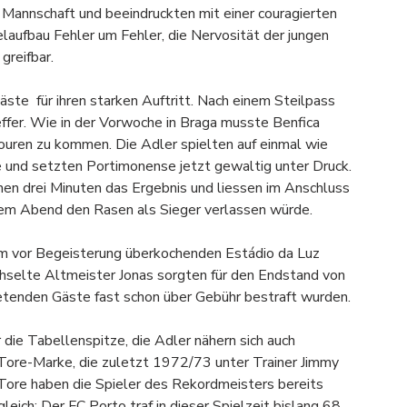
Mannschaft und beeindruckten mit einer couragierten 
elaufbau Fehler um Fehler, die Nervosität der jungen 
greifbar.
ste  für ihren starken Auftritt. Nach einem Steilpass 
effer. Wie in der Vorwoche in Braga musste Benfica 
Touren zu kommen. Die Adler spielten auf einmal wie 
 und setzten Portimonense jetzt gewaltig unter Druck. 
en drei Minuten das Ergebnis und liessen im Anschluss 
em Abend den Rasen als Sieger verlassen würde.
im vor Begeisterung überkochenden Estádio da Luz 
hselte Altmeister Jonas sorgten für den Endstand von 
etenden Gäste fast schon über Gebühr bestraft wurden.
 die Tabellenspitze, die Adler nähern sich auch 
Tore-Marke, die zuletzt 1972/73 unter Trainer Jimmy 
ore haben die Spieler des Rekordmeisters bereits 
leich: Der FC Porto traf in dieser Spielzeit bislang 68 