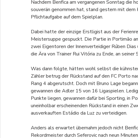
Nachdem Benfica am vergangenen Sonntag die ho
souverän genommen hat, stand gestern mit dem H
Pflichtaufgabe auf dem Spielplan.
Dabei hatte der einzige Erstligist aus der Ferienre
Meistersuppe gespuckt. Die Partie in Portimão am
zwei Eigentoren der Innenverteidiger Rúben Dias u
die Ära von Trainer Rui Vitória zu Ende, an sein
Was dann folgte, hätten wohl selbst die kühnste
Zähler betrug der Rückstand auf den FC Porto nac
Rang 4 abgerutscht. Doch mit Bruno Lage begann e
gewannen die Adler 15 von 16 Ligaspielen. Ledig
Punkte liegen, gewannen dafür bei Sporting, in P
uneinholbar erscheinenden Rückstand in einen Zw
ausverkauften Estádio da Luz zu verteidigen.
Anders als erwartet übernahm jedoch nicht Benfi
Rekordmeister durch Seferovic nach neun Minuten